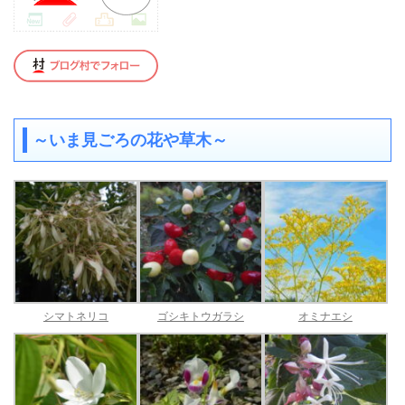
～いま見ごろの花や草木～
シマトネリコ
ゴシキトウガラシ
オミナエシ