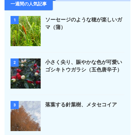
一週間の人気記事
ソーセージのような穂が楽しいガ
1
マ（蒲）
小さく尖り、賑やかな色が可愛い
2
ゴシキトウガラシ（五色唐辛子）
落葉する針葉樹、メタセコイア
3