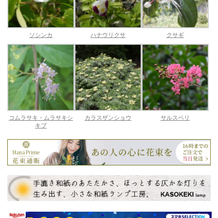
ソシンカ
ハナウリクサ
クサギ
コムラサキ・ムラサキシ
カラスザンショウ
サルスベリ
キブ