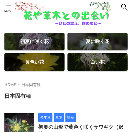
初夏に咲く花
夏に咲く花
黄色い花
白い花
HOME
>
日本固有種
日本固有種
多年草
草本
野草
初夏の山影で黄色く咲くサワギク（沢