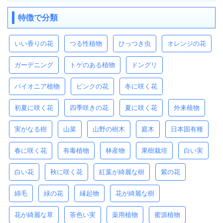
特徴で分類
いい香りの花
つる性植物
ひっつき虫
オレンジの花
ガーデニング
トゲのある植物
ドングリ
パイオニア植物
ピンクの花
冬に咲く花
初夏に咲く花
四季咲きの花
夏に咲く花
外来植物
実がなる樹
山菜
山野の樹木
庭木
日本固有種
春に咲く花
有毒植物
林産物
果樹栽培
白い実
白い花
秋に咲く花
紅葉が綺麗な樹
紫の花
綿毛
緑の花
縁起物
花が綺麗な樹
花が綺麗な草
茶色い実
薬用植物
蜜源植物