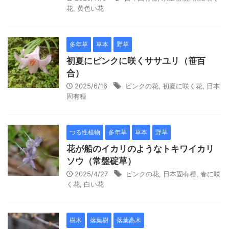
花
,
黄色い花
多年草
草本
野草
初夏にピンクに咲くササユリ（笹百
合）
2025/6/16
ピンクの花
,
初夏に咲く花
,
日本
固有種
つる性植物
多年草
草本
野草
花が船のイカリのようなトキワイカリ
ソウ（常盤碇草）
2025/4/27
ピンクの花
,
日本固有種
,
春に咲
く花
,
白い花
樹木
落葉樹
落葉高木