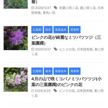
菊）
2026/5/27
初夏に咲く花
,
夏に咲く花
,
日本
固有種
,
黄色い花
広葉樹
樹木
落葉低木
落葉樹
ピンクの花が綺麗なミツバツツジ（三
葉躑躅）
2026/4/27
ピンクの花
,
日本固有種
,
春に咲
く花
広葉樹
樹木
落葉低木
落葉樹
4月の山で咲くコバノミツバツツジ(小
葉の三葉躑躅)のピンクの花
2026/4/25
ピンクの花
,
日本固有種
,
春に咲
く花