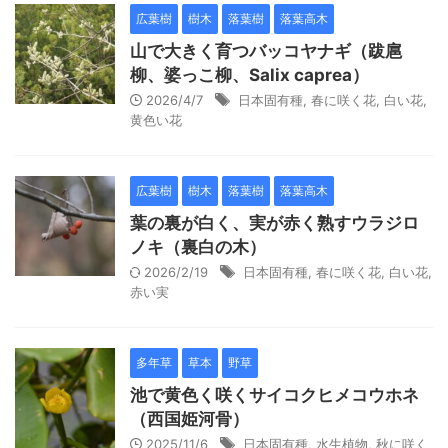
広葉樹
樹木
落葉樹
落葉高木
山で大きく育つバッコヤナギ（跋扈
柳、婆っこ柳、Salix caprea）
2026/4/7
日本固有種
,
春に咲く花
,
白い花
,
黄色い花
広葉樹
樹木
落葉樹
落葉高木
葉の裏が白く、実が赤く熟すウラジロ
ノキ（裏白の木）
2026/2/19
日本固有種
,
春に咲く花
,
白い花
,
赤い実
多年草
草本
野草
池で黄色く咲くサイコクヒメコウホネ
（西国姫河骨）
2025/11/6
日本固有種
,
水生植物
,
秋に咲く