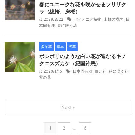
春にユニークな花を咲かせるフサザク
ラ（総桜、房桜）
2026/3/22
パイオニア植物
,
山野の樹木
,
日
本固有種
,
春に咲く花
多年草
草本
野草
ボンボリのような白い花が連なるキノ
クニスズカケ（紀国鈴懸）
2026/1/15
日本固有種
,
白い花
,
秋に咲く花
,
紫の花
Next »
1
2
…
6