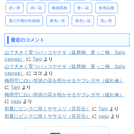
赤い実
赤い花
雌雄異株
青い花
食用品種
鹿の不嗜好性植物
黄色い実
黄色い花
黒い実
最近のコメント
山で大きく育つバッコヤナギ（跋扈柳、婆っこ柳、Salix
caprea）
に
Tani
より
山で大きく育つバッコヤナギ（跋扈柳、婆っこ柳、Salix
caprea）
に
ココ
より
梅雨空に白い筒状の花を咲かせるヤブレガサ（破れ傘）
に
Tani
より
梅雨空に白い筒状の花を咲かせるヤブレガサ（破れ傘）
に
yasu
より
初夏にピンクに咲くササユリ（笹百合）
に
Tani
より
初夏にピンクに咲くササユリ（笹百合）
に
yasu
より