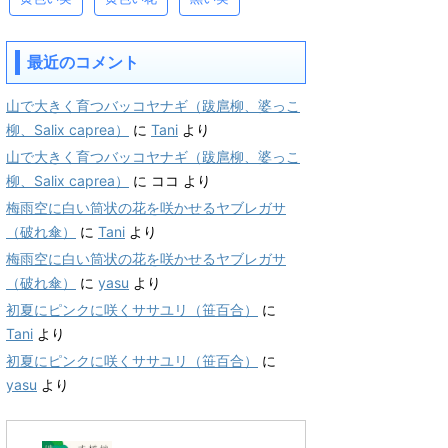
最近のコメント
山で大きく育つバッコヤナギ（跋扈柳、婆っこ
柳、Salix caprea）
に
Tani
より
山で大きく育つバッコヤナギ（跋扈柳、婆っこ
柳、Salix caprea）
に
ココ
より
梅雨空に白い筒状の花を咲かせるヤブレガサ
（破れ傘）
に
Tani
より
梅雨空に白い筒状の花を咲かせるヤブレガサ
（破れ傘）
に
yasu
より
初夏にピンクに咲くササユリ（笹百合）
に
Tani
より
初夏にピンクに咲くササユリ（笹百合）
に
yasu
より