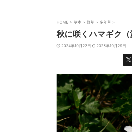
HOME
>
草本
>
野草
>
多年草
>
秋に咲くハマギク（
2024年10月22日
2025年10月29日