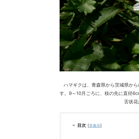
ハマギクは、青森県から茨城県から
す。9～10月ごろに、枝の先に直径6
舌状花
目次
[
]
非表示