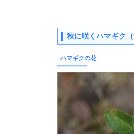
秋に咲くハマギク（
ハマギクの花