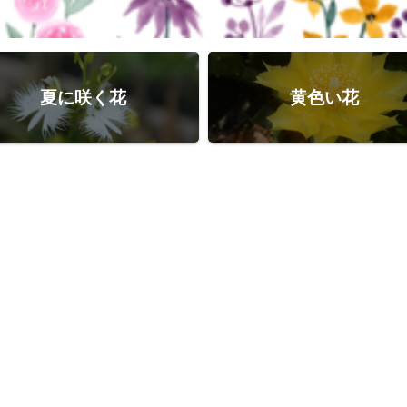
夏に咲く花
黄色い花