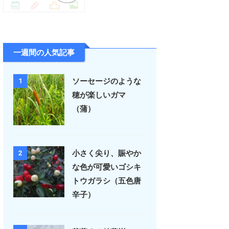
一週間の人気記事
ソーセージのような
1
穂が楽しいガマ
（蒲）
小さく尖り、賑やか
2
な色が可愛いゴシキ
トウガラシ（五色唐
辛子）