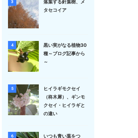
落葉する針葉樹、メ
3
タセコイア
黒い実がなる植物30
4
種～ブログ記事から
～
ヒイラギモクセイ
5
（柊木犀）、ギンモ
クセイ・ヒイラギと
の違い
いつも青い葉をつ
6