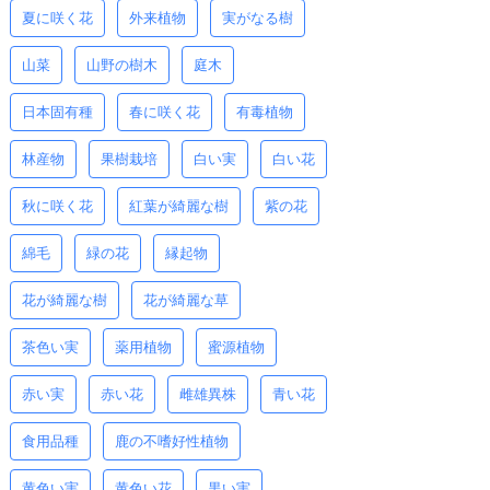
夏に咲く花
外来植物
実がなる樹
山菜
山野の樹木
庭木
日本固有種
春に咲く花
有毒植物
林産物
果樹栽培
白い実
白い花
秋に咲く花
紅葉が綺麗な樹
紫の花
綿毛
緑の花
縁起物
花が綺麗な樹
花が綺麗な草
茶色い実
薬用植物
蜜源植物
赤い実
赤い花
雌雄異株
青い花
食用品種
鹿の不嗜好性植物
黄色い実
黄色い花
黒い実