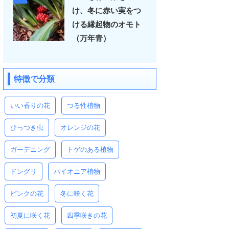
け、冬に赤い実をつ
ける縁起物のオモト
（万年青）
特徴で分類
いい香りの花
つる性植物
ひっつき虫
オレンジの花
ガーデニング
トゲのある植物
ドングリ
パイオニア植物
ピンクの花
冬に咲く花
初夏に咲く花
四季咲きの花