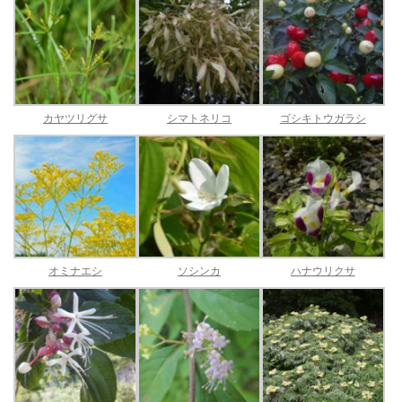
カヤツリグサ
シマトネリコ
ゴシキトウガラシ
オミナエシ
ソシンカ
ハナウリクサ