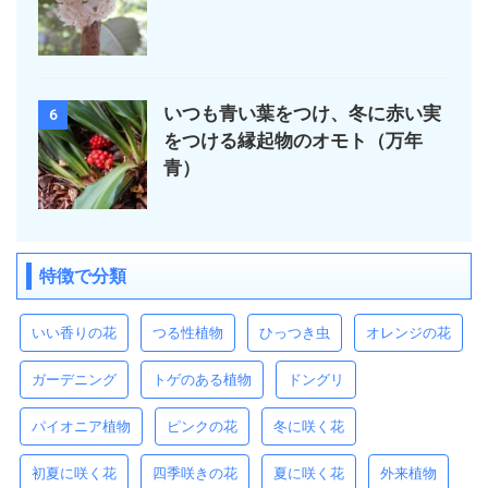
いつも青い葉をつけ、冬に赤い実
6
をつける縁起物のオモト（万年
青）
特徴で分類
いい香りの花
つる性植物
ひっつき虫
オレンジの花
ガーデニング
トゲのある植物
ドングリ
パイオニア植物
ピンクの花
冬に咲く花
初夏に咲く花
四季咲きの花
夏に咲く花
外来植物