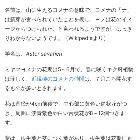
名前は、山に生えるヨメナの意味で、ヨメナの「ナ」
は新芽が食べられていたことを表し、ヨメは花のイメ
ージからつけられた、と言われるようですが、はっき
りわからないようです。（Wikipediaより）
学名は、
Aster savatieri
ミヤマヨメナの花期は5～6月で、春に咲くキク科植物
は珍しく、
近縁種のヨメナの仲間
は、７月ころ開花す
るものが多いとされます。
花は直径が4cm前後で、中心部に黄色い筒状花がつ
き、周囲に淡青紫色や白い舌状花が8～12個つきま
す。
葉は、根生葉と茎につく葉があり、根生葉は花期にも