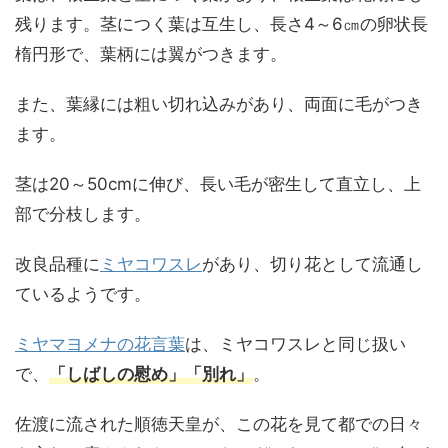
残ります。茎につく葉は互生し、長さ4～6㎝の卵状長
楕円形で、葉柄には翼がつきます。
また、葉縁には粗い切れ込みがあり、両面に毛がつき
ます。
茎は20～50cmに伸び、長い毛が密生して直立し、上
部で分枝します。
改良品種に
ミヤコワスレ
があり、切り花として流通し
ているようです。
ミヤマヨメナの花言葉
は、ミヤコワスレと同じ扱い
で、
「しばしの慰め」「別れ」
。
佐渡に流された順徳天皇が、この花を見て都での日々