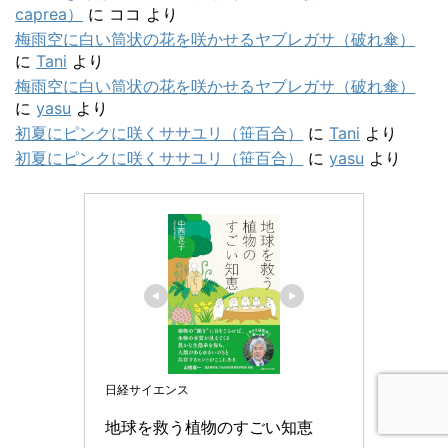
caprea）
に
ココ
より
梅雨空に白い筒状の花を咲かせるヤブレガサ（破れ傘）
に
Tani
より
梅雨空に白い筒状の花を咲かせるヤブレガサ（破れ傘）
に
yasu
より
初夏にピンクに咲くササユリ（笹百合）
に
Tani
より
初夏にピンクに咲くササユリ（笹百合）
に
yasu
より
日経サイエンス
地球を救う植物のすごい知恵