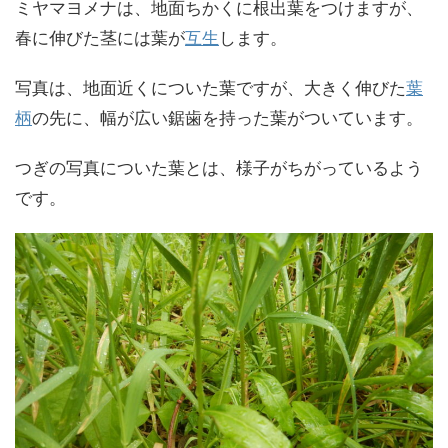
ミヤマヨメナは、地面ちかくに根出葉をつけますが、
春に伸びた茎には葉が
互生
します。
写真は、地面近くについた葉ですが、大きく伸びた
葉
柄
の先に、幅が広い鋸歯を持った葉がついています。
つぎの写真についた葉とは、様子がちがっているよう
です。