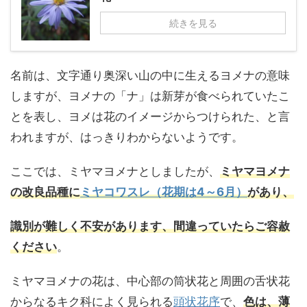
続きを見る
名前は、文字通り奥深い山の中に生えるヨメナの意味
しますが、ヨメナの「ナ」は新芽が食べられていたこ
とを表し、ヨメは花のイメージからつけられた、と言
われますが、はっきりわからないようです。
ここでは、ミヤマヨメナとしましたが、
ミヤマヨメナ
の改良品種に
ミヤコワスレ（花期は4～6月）
があり、
識別が難しく
不安があります、間違っていたらご容赦
ください
。
ミヤマヨメナの花は、中心部の筒状花と周囲の舌状花
からなるキク科によく見られる
頭状花序
で、
色は、薄