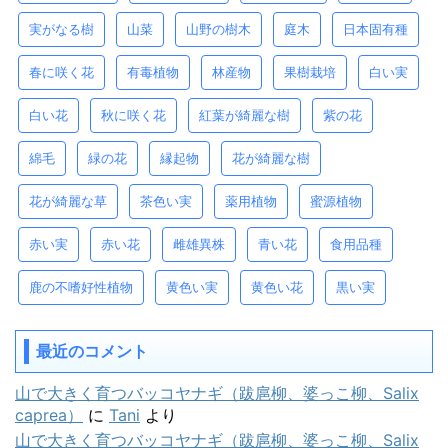
実がなる樹
山菜
山野の樹木
庭木
日本固有種
春に咲く花
有毒植物
林産物
果樹栽培
白い実
白い花
秋に咲く花
紅葉が綺麗な樹
紫の花
綿毛
緑の花
縁起物
花が綺麗な樹
花が綺麗な草
茶色い実
薬用植物
蜜源植物
赤い実
赤い花
雌雄異株
青い花
食用品種
鹿の不嗜好性植物
黄色い実
黄色い花
黒い実
最近のコメント
山で大きく育つバッコヤナギ（跋扈柳、婆っこ柳、Salix
caprea）
に
Tani
より
山で大きく育つバッコヤナギ（跋扈柳、婆っこ柳、Salix