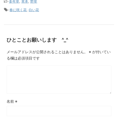
-
多年草
,
草本
,
野草
-
春に咲く花
,
白い花
ひとことお願いします ^_^
メールアドレスが公開されることはありません。
※
が付いてい
る欄は必須項目です
名前
※