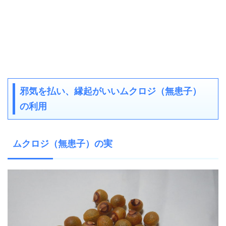
邪気を払い、縁起がいいムクロジ（無患子）
の利用
ムクロジ（無患子）の実