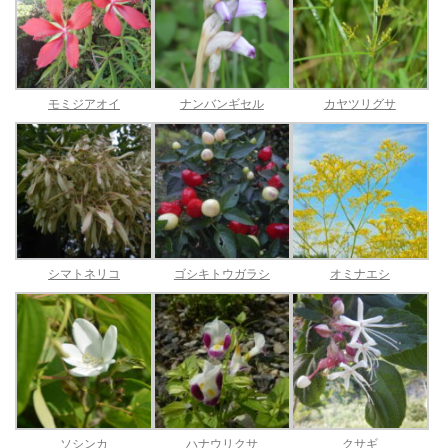
モミジアオイ
ナンバンギセル
カヤツリグサ
シマトネリコ
ゴシキトウガラシ
オミナエシ
ソシンカ
ハナウリクサ
クサギ