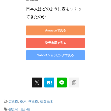
日本人はどのように森をつくっ
てきたのか
Amazonで見る
楽天市場で見る
Yahoo!ショッピングで見る
-
広葉樹
,
樹木
,
落葉樹
,
落葉高木
-
縁起物
,
黒い種