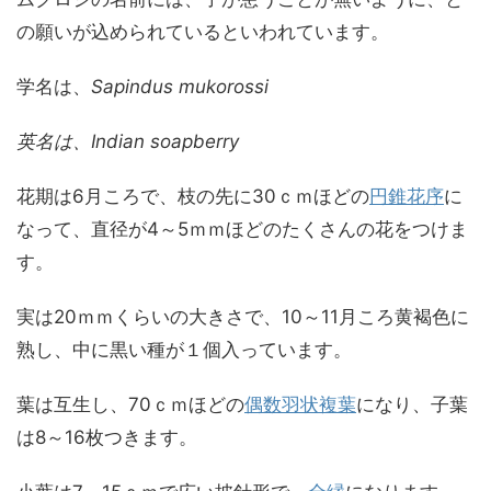
の願いが込められているといわれています。
学名は、
Sapindus mukorossi
英名は、Indian soapberry
花期は6月ころで、枝の先に30ｃｍほどの
円錐花序
に
なって、直径が4～5ｍｍほどのたくさんの花をつけま
す。
実は20ｍｍくらいの大きさで、10～11月ころ黄褐色に
熟し、中に黒い種が１個入っています。
葉は互生し、70ｃｍほどの
偶数羽状複葉
になり、子葉
は8～16枚つきます。