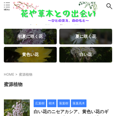
初夏に咲く花
夏に咲く花
黄色い花
白い花
HOME
>
蜜源植物
蜜源植物
広葉樹
樹木
落葉樹
落葉高木
白い花のニセアカシア、黄色い花のギ