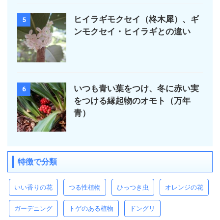
ヒイラギモクセイ（柊木犀）、ギ
5
ンモクセイ・ヒイラギとの違い
いつも青い葉をつけ、冬に赤い実
6
をつける縁起物のオモト（万年
青）
特徴で分類
いい香りの花
つる性植物
ひっつき虫
オレンジの花
ガーデニング
トゲのある植物
ドングリ