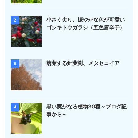
小さく尖り、賑やかな色が可愛い
2
ゴシキトウガラシ（五色唐辛子）
落葉する針葉樹、メタセコイア
3
黒い実がなる植物30種～ブログ記
4
事から～