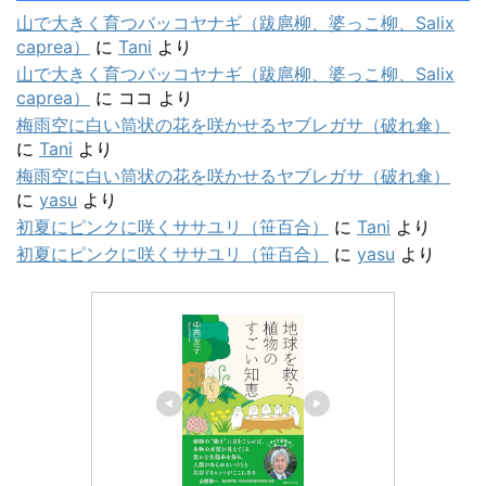
山で大きく育つバッコヤナギ（跋扈柳、婆っこ柳、Salix
caprea）
に
Tani
より
山で大きく育つバッコヤナギ（跋扈柳、婆っこ柳、Salix
caprea）
に
ココ
より
梅雨空に白い筒状の花を咲かせるヤブレガサ（破れ傘）
に
Tani
より
梅雨空に白い筒状の花を咲かせるヤブレガサ（破れ傘）
に
yasu
より
初夏にピンクに咲くササユリ（笹百合）
に
Tani
より
初夏にピンクに咲くササユリ（笹百合）
に
yasu
より