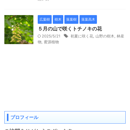
広葉樹
樹木
落葉樹
落葉高木
５月の山で咲くトチノキの花
2025/5/21
初夏に咲く花
,
山野の樹木
,
林産
物
,
蜜源植物
プロフィール