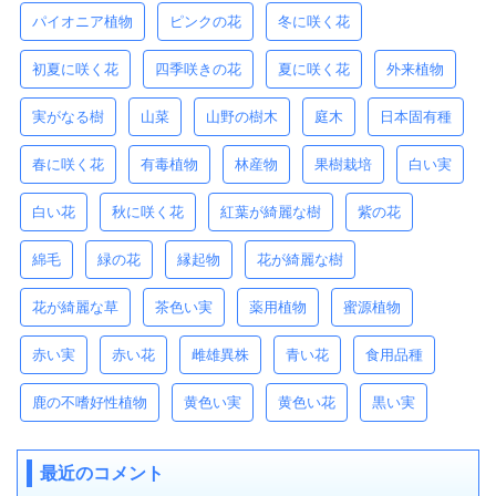
パイオニア植物
ピンクの花
冬に咲く花
初夏に咲く花
四季咲きの花
夏に咲く花
外来植物
実がなる樹
山菜
山野の樹木
庭木
日本固有種
春に咲く花
有毒植物
林産物
果樹栽培
白い実
白い花
秋に咲く花
紅葉が綺麗な樹
紫の花
綿毛
緑の花
縁起物
花が綺麗な樹
花が綺麗な草
茶色い実
薬用植物
蜜源植物
赤い実
赤い花
雌雄異株
青い花
食用品種
鹿の不嗜好性植物
黄色い実
黄色い花
黒い実
最近のコメント