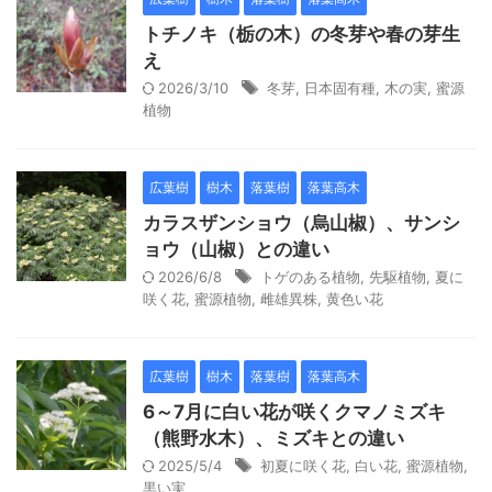
トチノキ（栃の木）の冬芽や春の芽生
え
2026/3/10
冬芽
,
日本固有種
,
木の実
,
蜜源
植物
広葉樹
樹木
落葉樹
落葉高木
カラスザンショウ（烏山椒）、サンシ
ョウ（山椒）との違い
2026/6/8
トゲのある植物
,
先駆植物
,
夏に
咲く花
,
蜜源植物
,
雌雄異株
,
黄色い花
広葉樹
樹木
落葉樹
落葉高木
6～7月に白い花が咲くクマノミズキ
（熊野水木）、ミズキとの違い
2025/5/4
初夏に咲く花
,
白い花
,
蜜源植物
,
黒い実