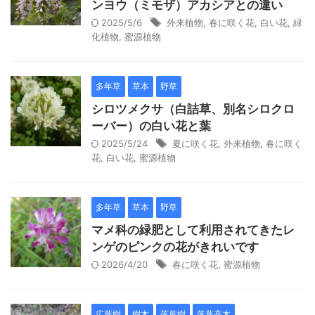
ンヨウ（ミモザ）アカシアとの違い
2025/5/6
外来植物
,
春に咲く花
,
白い花
,
緑
化植物
,
蜜源植物
多年草
草本
野草
シロツメクサ（白詰草、別名シロクロ
ーバー）の白い花と葉
2025/5/24
夏に咲く花
,
外来植物
,
春に咲く
花
,
白い花
,
蜜源植物
多年草
草本
野草
マメ科の緑肥として利用されてきたレ
ンゲのピンクの花がきれいです
2026/4/20
春に咲く花
,
蜜源植物
広葉樹
樹木
落葉樹
落葉高木