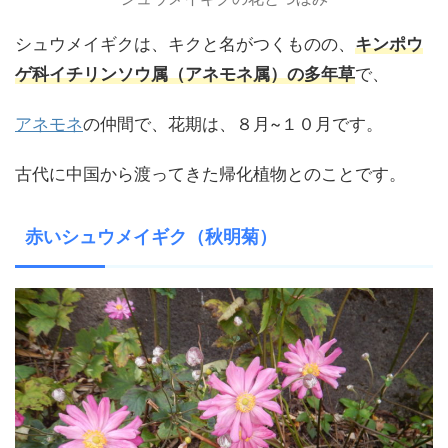
シュウメイギクは、キクと名がつくものの、
キンポウ
ゲ科イチリンソウ属（アネモネ属）の多年草
で、
アネモネ
の仲間で、花期は、８月~１０月です。
古代に中国から渡ってきた帰化植物とのことです。
赤いシュウメイギク（秋明菊）