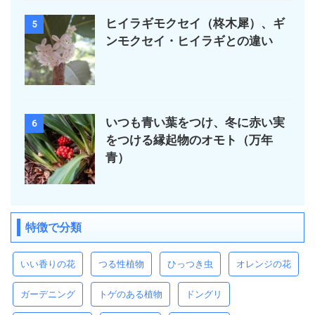
ヒイラギモクセイ（柊木犀）、ギ
5
ンモクセイ・ヒイラギとの違い
いつも青い葉をつけ、冬に赤い実
6
をつける縁起物のオモト（万年
青）
特徴で分類
いい香りの花
つる性植物
ひっつき虫
オレンジの花
ガーデニング
トゲのある植物
ドングリ