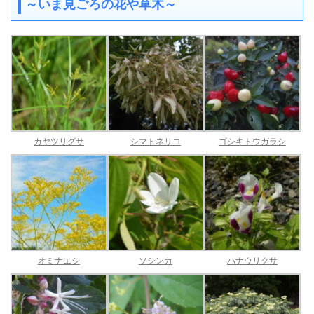
～いま見ごろの花や草木～
カヤツリグサ
シマトネリコ
ゴシキトウガラシ
オミナエシ
ソシンカ
ハナウリクサ