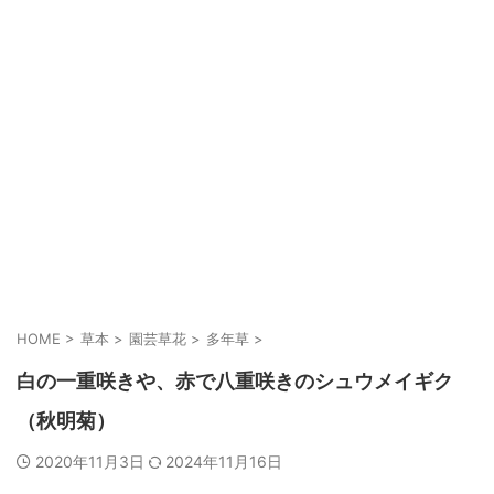
HOME
>
草本
>
園芸草花
>
多年草
>
白の一重咲きや、赤で八重咲きのシュウメイギク
（秋明菊）
2020年11月3日
2024年11月16日