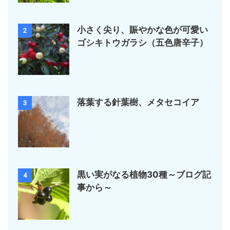
小さく尖り、賑やかな色が可愛い
2
ゴシキトウガラシ（五色唐辛子）
落葉する針葉樹、メタセコイア
3
黒い実がなる植物30種～ブログ記
4
事から～