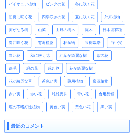
パイオニア植物
ピンクの花
冬に咲く花
初夏に咲く花
四季咲きの花
夏に咲く花
外来植物
実がなる樹
山菜
山野の樹木
庭木
日本固有種
春に咲く花
有毒植物
林産物
果樹栽培
白い実
白い花
秋に咲く花
紅葉が綺麗な樹
紫の花
綿毛
緑の花
縁起物
花が綺麗な樹
花が綺麗な草
茶色い実
薬用植物
蜜源植物
赤い実
赤い花
雌雄異株
青い花
食用品種
鹿の不嗜好性植物
黄色い実
黄色い花
黒い実
最近のコメント