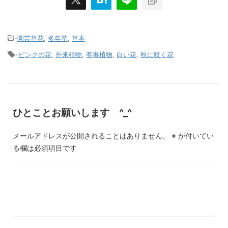
-
園芸草花
,
多年草
,
草本
-
ピンクの花
,
外来植物
,
有毒植物
,
白い花
,
秋に咲く花
ひとことお願いします ^_^
メールアドレスが公開されることはありません。
※
が付いてい
る欄は必須項目です