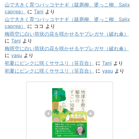
山で大きく育つバッコヤナギ（跋扈柳、婆っこ柳、Salix
caprea）
に
Tani
より
山で大きく育つバッコヤナギ（跋扈柳、婆っこ柳、Salix
caprea）
に
ココ
より
梅雨空に白い筒状の花を咲かせるヤブレガサ（破れ傘）
に
Tani
より
梅雨空に白い筒状の花を咲かせるヤブレガサ（破れ傘）
に
yasu
より
初夏にピンクに咲くササユリ（笹百合）
に
Tani
より
初夏にピンクに咲くササユリ（笹百合）
に
yasu
より