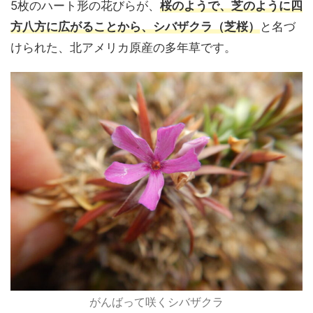
5枚のハート形の花びらが、
桜のようで、芝のように四
方八方に広がることから、シバザクラ（芝桜）
と名づ
けられた、北アメリカ原産の多年草です。
がんばって咲くシバザクラ