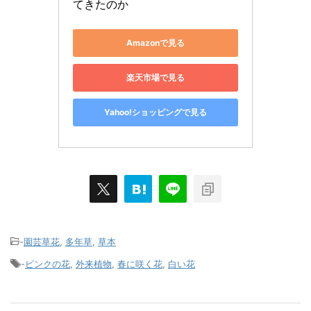
てきたのか
Amazonで見る
楽天市場で見る
Yahoo!ショッピングで見る
-
園芸草花
,
多年草
,
草本
-
ピンクの花
,
外来植物
,
春に咲く花
,
白い花