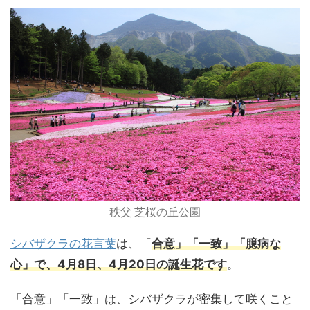
秩父 芝桜の丘公園
シバザクラの花言葉
は、「
合意」「一致」「臆病な
心」で、4月8日、4月20日の誕生花です
。
「合意」「一致」は、シバザクラが密集して咲くこと