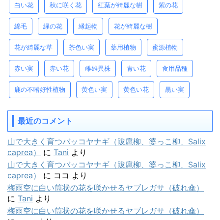
白い花
秋に咲く花
紅葉が綺麗な樹
紫の花
綿毛
緑の花
縁起物
花が綺麗な樹
花が綺麗な草
茶色い実
薬用植物
蜜源植物
赤い実
赤い花
雌雄異株
青い花
食用品種
鹿の不嗜好性植物
黄色い実
黄色い花
黒い実
最近のコメント
山で大きく育つバッコヤナギ（跋扈柳、婆っこ柳、Salix
caprea）
に
Tani
より
山で大きく育つバッコヤナギ（跋扈柳、婆っこ柳、Salix
caprea）
に
ココ
より
梅雨空に白い筒状の花を咲かせるヤブレガサ（破れ傘）
に
Tani
より
梅雨空に白い筒状の花を咲かせるヤブレガサ（破れ傘）