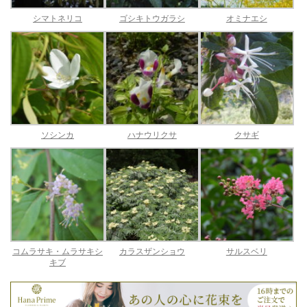
シマトネリコ
ゴシキトウガラシ
オミナエシ
ソシンカ
ハナウリクサ
クサギ
コムラサキ・ムラサキシ
カラスザンショウ
サルスベリ
キブ