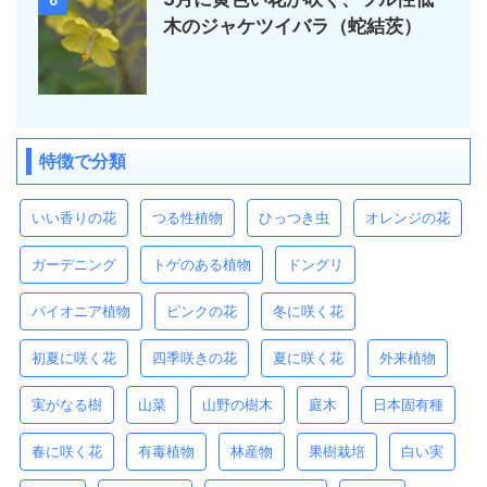
6
木のジャケツイバラ（蛇結茨）
特徴で分類
いい香りの花
つる性植物
ひっつき虫
オレンジの花
ガーデニング
トゲのある植物
ドングリ
パイオニア植物
ピンクの花
冬に咲く花
初夏に咲く花
四季咲きの花
夏に咲く花
外来植物
実がなる樹
山菜
山野の樹木
庭木
日本固有種
春に咲く花
有毒植物
林産物
果樹栽培
白い実