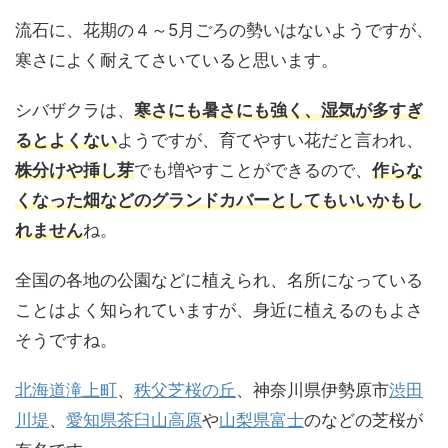
流石に、花期の４～5月ごろの勢いはないようですが、
寒さによく耐えてさいていると思います。
シバザクラは、
寒さにも暑さにも強く、湿気が多すぎ
るとよくない
ようですが、育てやすい花だと言われ、
株分けや挿し芽
でも増やすことができるので、
作らな
くなった畑などのグランドカバーとしてもいいかもし
れません
ね。
全国の各地の公園などに植えられ、名所になっている
ことはよく知られていますが、身近に植えるのもよさ
そうですね。
北海道滝上町
、
秩父芝桜の丘
、神奈川県伊勢原市
渋田
川堤
、
愛知県茶臼山高原
や
山梨県富士
のなどの芝桜が