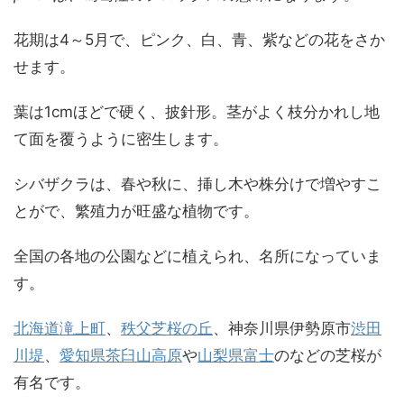
花期は4～5月で、ピンク、白、青、紫などの花をさか
せます。
葉は1cmほどで硬く、披針形。茎がよく枝分かれし地
て面を覆うように密生します。
シバザクラは、春や秋に、挿し木や株分けで増やすこ
とがで、繁殖力が旺盛な植物です。
全国の各地の公園などに植えられ、名所になっていま
す。
北海道滝上町
、
秩父芝桜の丘
、神奈川県伊勢原市
渋田
川堤
、
愛知県茶臼山高原
や
山梨県富士
のなどの芝桜が
有名です。