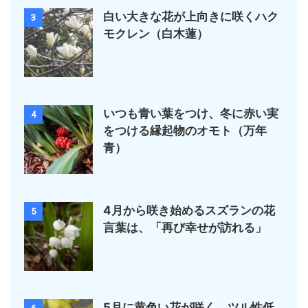
白い大きな花が上向きに咲くハク
3
モクレン（白木蓮）
いつも青い葉をつけ、冬に赤い実
4
をつける縁起物のオモト（万年
青）
4月から咲き始めるスズランの花
5
言葉は、「再び幸せが訪れる」
5月に黄色い花が咲く、ツル性低