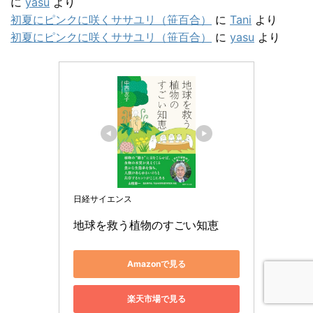
に
yasu
より
初夏にピンクに咲くササユリ（笹百合）
に
Tani
より
初夏にピンクに咲くササユリ（笹百合）
に
yasu
より
日経サイエンス
地球を救う植物のすごい知恵
Amazonで見る
楽天市場で見る