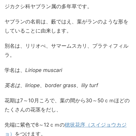
ジカクシ科ヤブラン属の多年草です。
ヤブランの名前は、藪ではえ、葉がランのような形を
していることに由来します。
別名は、リリオぺ、サマームスカリ、プラティフィル
ラ。
学名は、
Liriope muscari
英名は、liriope、border grass、lily turf
花期は7～10月ころで、葉の間から30～50ｃｍほどの
たくさんの花茎をだし、
先端に紫色で8～12ｃｍの
穂状花序（スイジョウカジ
ョ）
をつけます。