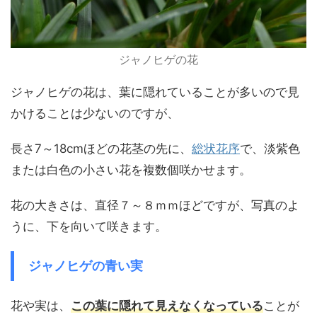
ジャノヒゲの花
ジャノヒゲの花は、葉に隠れていることが多いので見
かけることは少ないのですが、
長さ7～18cmほどの花茎の先に、
総状花序
で、淡紫色
または白色の小さい花を複数個咲かせます。
花の大きさは、直径７～８ｍｍほどですが、写真のよ
うに、下を向いて咲きます。
ジャノヒゲの青い実
花や実は、
この葉に隠れて見えなくなっている
ことが