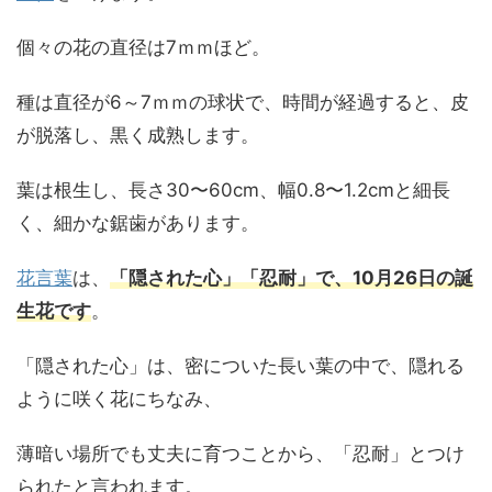
個々の花の直径は7ｍｍほど。
種は直径が6～7ｍｍの球状で、時間が経過すると、皮
が脱落し、黒く成熟します。
葉は根生し、長さ30〜60cm、幅0.8〜1.2cmと細長
く、細かな鋸歯があります。
花言葉
は、
「
隠された心」「忍耐」で、10月26日の誕
生花です
。
「隠された心」は、密についた長い葉の中で、隠れる
ように咲く花にちなみ、
薄暗い場所でも丈夫に育つことから、「忍耐」とつけ
られたと言われます。