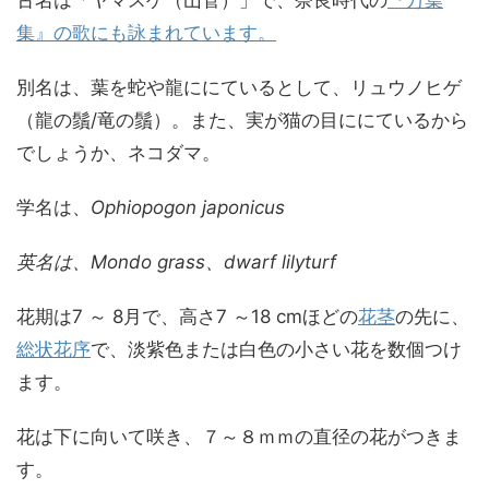
古名は「ヤマスゲ（山菅）」で、奈良時代の
『万葉
集』の歌にも詠まれています。
別名は、葉を蛇や龍ににているとして、リュウノヒゲ
（龍の鬚/竜の鬚）。また、実が猫の目ににているから
でしょうか、ネコダマ。
学名は、
Ophiopogon japonicus
英名は、Mondo grass、dwarf lilyturf
花期は7 ～ 8月で、高さ7 ～18 cmほどの
花茎
の先に、
総状花序
で、淡紫色または白色の小さい花を数個つけ
ます。
花は下に向いて咲き、７～８ｍｍの直径の花がつきま
す。