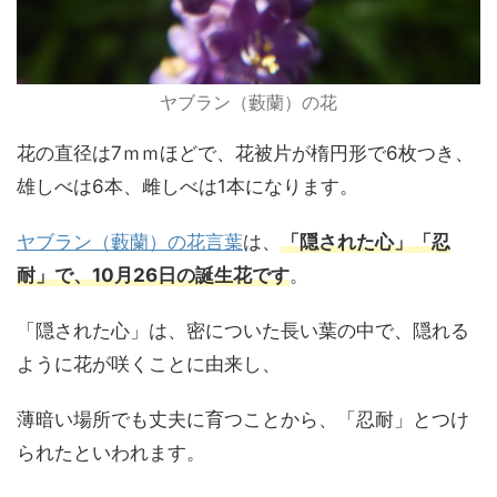
ヤブラン（藪蘭）の花
花の直径は7ｍｍほどで、花被片が楕円形で6枚つき、
雄しべは6本、雌しべは1本になります。
ヤブラン（藪蘭）の花言葉
は、
「
隠された心」「忍
耐」で、10月26日の誕生花です
。
「隠された心」は、密についた長い葉の中で、隠れる
ように花が咲くことに由来し、
薄暗い場所でも丈夫に育つことから、「忍耐」とつけ
られたといわれます。