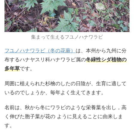
集まって生えるフユノハナワラビ
フユノハナワラビ（冬の花蕨）
は、本州から九州に分
布するハナヤスリ科ハナワラビ属の
冬緑性シダ植物の
多年草
です。
周囲に植えられた杉檜のしたの日陰が、生育に適して
いるのでしょうか、毎年よく生えてきます。
名前は、秋から冬にワラビのような栄養葉を出し，高
く伸びた胞子葉が花の ように見えることに由来しま
す。