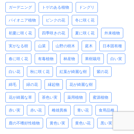
ガーデニング
トゲのある植物
ドングリ
パイオニア植物
ピンクの花
冬に咲く花
初夏に咲く花
四季咲きの花
夏に咲く花
外来植物
実がなる樹
山菜
山野の樹木
庭木
日本固有種
春に咲く花
有毒植物
林産物
果樹栽培
白い実
白い花
秋に咲く花
紅葉が綺麗な樹
紫の花
綿毛
緑の花
縁起物
花が綺麗な樹
花が綺麗な草
茶色い実
薬用植物
蜜源植物
赤い実
赤い花
雌雄異株
青い花
食用品種
鹿の不嗜好性植物
黄色い実
黄色い花
黒い実