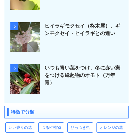
ヒイラギモクセイ（柊木犀）、ギ
5
ンモクセイ・ヒイラギとの違い
いつも青い葉をつけ、冬に赤い実
6
をつける縁起物のオモト（万年
青）
特徴で分類
いい香りの花
つる性植物
ひっつき虫
オレンジの花