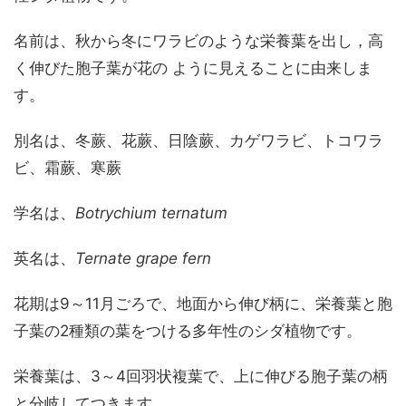
名前は、秋から冬にワラビのような栄養葉を出し，高
く伸びた胞子葉が花の ように見えることに由来しま
す。
別名は、冬蕨、花蕨、日陰蕨、カゲワラビ、トコワラ
ビ、霜蕨、寒蕨
学名は、
Botrychium ternatum
英名は、
Ternate grape fern
花期は9～11月ごろで、地面から伸び柄に、栄養葉と胞
子葉の2種類の葉をつける多年性のシダ植物です。
栄養葉は、3～4回羽状複葉で、上に伸びる胞子葉の柄
と分岐してつきます。