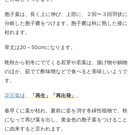
胞子葉は、長く上に伸び、上部に、２回〜３回羽状に
分岐した胞子嚢をつけます。胞子嚢は秋に熟した後に
枯れます。
草丈は20～50cmになります。
晩秋から初冬にでてくる若芽や若葉は、揚げ物や鍋物
のほか、茹でて酢味噌などで食べると美味しいようで
す。
花言葉
は、
「再生」
「再出発」
。
春早くに葉が枯れ、夏前に姿を消す冬緑性植物で、秋
になって再び葉を出し、黄金色の胞子葉をつけること
に由来すると言われます。