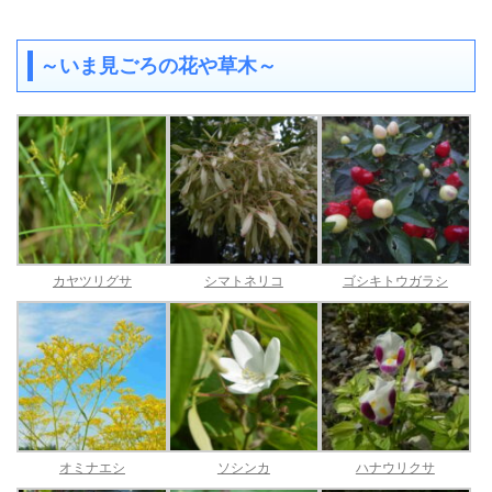
～いま見ごろの花や草木～
カヤツリグサ
シマトネリコ
ゴシキトウガラシ
オミナエシ
ソシンカ
ハナウリクサ