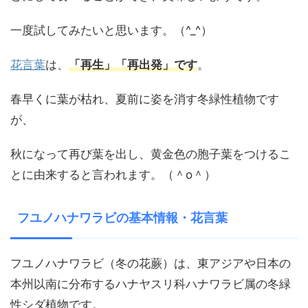
一度試してみたいと思います。（^_^）
花言葉
は、
「再生」
「
再出発」です
。
春早くに葉が枯れ、夏前に姿を消す冬緑性植物です
が、
秋になって再び葉を出し、黄金色の胞子葉をつけるこ
とに由来すると言われます。（＾o＾）
フユノハナワラビの基本情報・花言葉
フユノハナワラビ（冬の花蕨）は、東アジアや日本の
本州以南に分布するハナヤスリ科ハナワラビ属の冬緑
性シダ植物です。