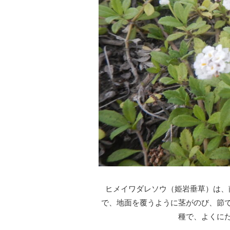
ヒメイワダレソウ（姫岩垂草）は、
で、地面を覆うように茎がのび、節
種で、よくに