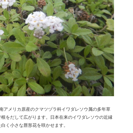
南アメリカ原産のクマツヅラ科イワダレソウ属の多年草
で根をだして広がります。日本在来のイワダレソウの近縁
た白く小さな唇形花を咲かせます。