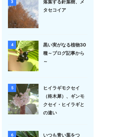
落葉する針葉樹、メ
3
タセコイア
黒い実がなる植物30
4
種～ブログ記事から
～
ヒイラギモクセイ
5
（柊木犀）、ギンモ
クセイ・ヒイラギと
の違い
いつも青い葉をつ
6