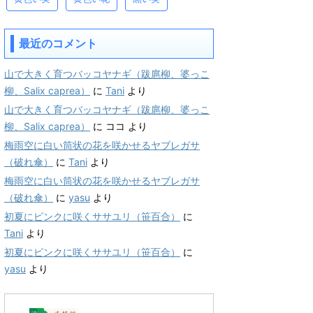
最近のコメント
山で大きく育つバッコヤナギ（跋扈柳、婆っこ
柳、Salix caprea）
に
Tani
より
山で大きく育つバッコヤナギ（跋扈柳、婆っこ
柳、Salix caprea）
に
ココ
より
梅雨空に白い筒状の花を咲かせるヤブレガサ
（破れ傘）
に
Tani
より
梅雨空に白い筒状の花を咲かせるヤブレガサ
（破れ傘）
に
yasu
より
初夏にピンクに咲くササユリ（笹百合）
に
Tani
より
初夏にピンクに咲くササユリ（笹百合）
に
yasu
より