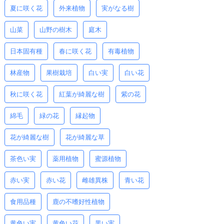
夏に咲く花
外来植物
実がなる樹
山菜
山野の樹木
庭木
日本固有種
春に咲く花
有毒植物
林産物
果樹栽培
白い実
白い花
秋に咲く花
紅葉が綺麗な樹
紫の花
綿毛
緑の花
縁起物
花が綺麗な樹
花が綺麗な草
茶色い実
薬用植物
蜜源植物
赤い実
赤い花
雌雄異株
青い花
食用品種
鹿の不嗜好性植物
黄色い実
黄色い花
黒い実