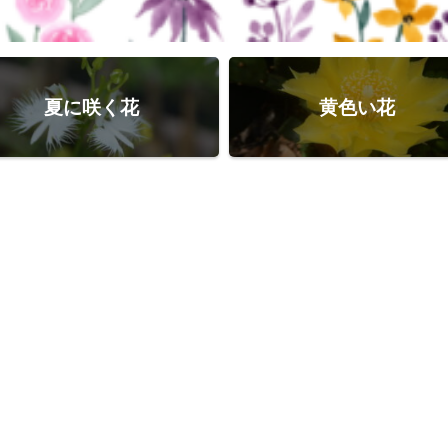
夏に咲く花
黄色い花