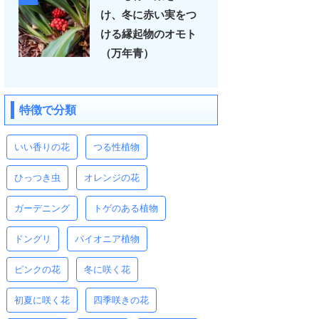
け、冬に赤い実をつ
ける縁起物のオモト
（万年青）
特徴で分類
いい香りの花
つる性植物
ひっつき虫
オレンジの花
ガーデニング
トゲのある植物
ドングリ
パイオニア植物
ピンクの花
冬に咲く花
初夏に咲く花
四季咲きの花