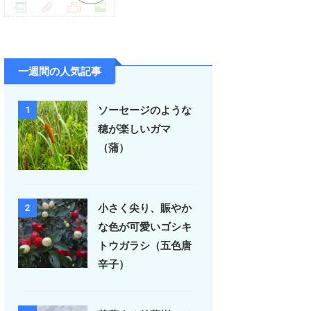
一週間の人気記事
ソーセージのような
1
穂が楽しいガマ
（蒲）
小さく尖り、賑やか
2
な色が可愛いゴシキ
トウガラシ（五色唐
辛子）