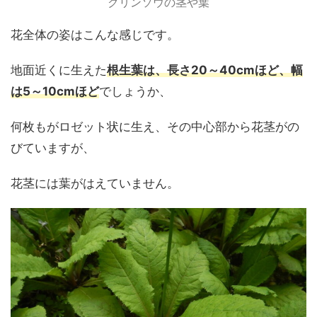
クリンソウの茎や葉
花全体の姿はこんな感じです。
地面近くに生えた
根生葉は、長さ20～40cmほど、幅
は5～10cmほど
でしょうか、
何枚もがロゼット状に生え、その中心部から花茎がの
びていますが、
花茎には葉がはえていません。