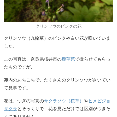
クリンソウのピンクの花
クリンソウ（九輪草）のピンクや白い花が咲いていま
した。
この写真は、奈良県桜井市の
鹿華苑
で撮らせてもらっ
たものですが、
苑内のあちこちで、たくさんのクリンソウがさいてい
て見事です。
花は、つぎの写真の
サクラソウ（桜草）
や
ヒメビジョ
ザクラ
とそっくりで、花を見ただけでは区別がつきそ
うにありません。