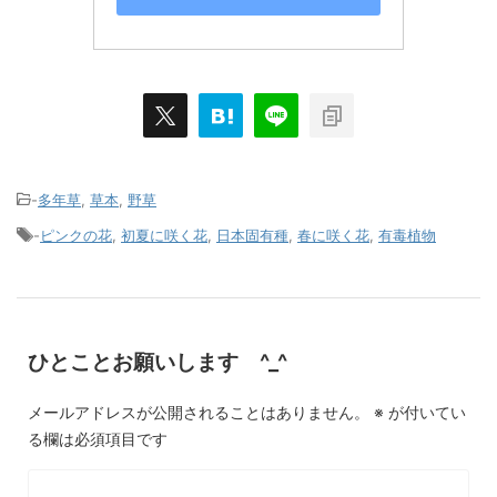
-
多年草
,
草本
,
野草
-
ピンクの花
,
初夏に咲く花
,
日本固有種
,
春に咲く花
,
有毒植物
ひとことお願いします ^_^
メールアドレスが公開されることはありません。
※
が付いてい
る欄は必須項目です