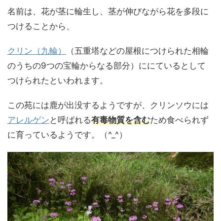
名前は、花が茎に輪生し、茎が伸びながら花を多段に
つけることから、
クリン（九輪）
（五重塔などの屋根につけられた相輪
のうちの9つの宝輪からなる部分）ににているとして
つけられたといわれます。
この苑には鹿が出没するようですが、クリンソウには
アレルゲン
と呼ばれる
有毒物質を含む
ため食べられず
に育っているようです。（^_^）