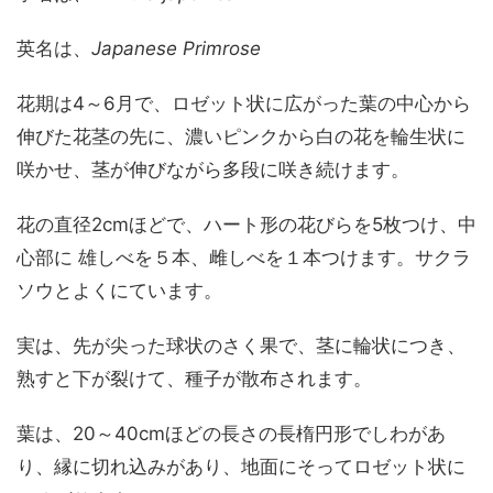
英名は、
Japanese Primrose
花期は4～6月で、ロゼット状に広がった葉の中心から
伸びた花茎の先に、濃いピンクから白の花を輪生状に
咲かせ、茎が伸びながら多段に咲き続けます。
花の直径2cmほどで、ハート形の花びらを5枚つけ、中
心部に 雄しべを５本、雌しべを１本つけます。サクラ
ソウとよくにています。
実は、先が尖った球状のさく果で、茎に輪状につき、
熟すと下が裂けて、種子が散布されます。
葉は、20～40cmほどの長さの長楕円形でしわがあ
り、縁に切れ込みがあり、地面にそってロゼット状に