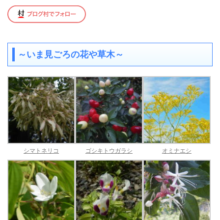
～いま見ごろの花や草木～
シマトネリコ
ゴシキトウガラシ
オミナエシ