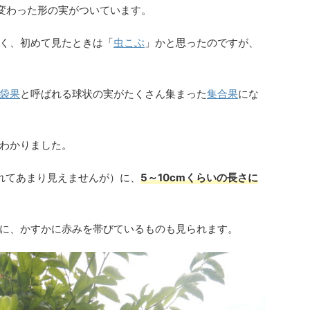
変わった形の実がついています。
く、初めて見たときは「
虫こぶ
」かと思ったのですが、
袋果
と呼ばれる球状の実がたくさん集まった
集合果
にな
わかりました。
れてあまり見えませんが）に、
5～10cmくらいの長さに
に、かすかに赤みを帯びているものも見られます。