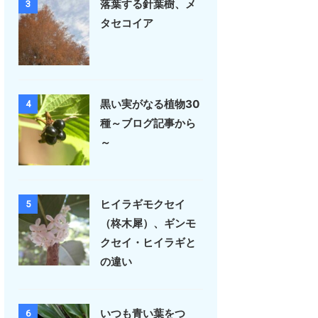
落葉する針葉樹、メ
3
タセコイア
黒い実がなる植物30
4
種～ブログ記事から
～
ヒイラギモクセイ
5
（柊木犀）、ギンモ
クセイ・ヒイラギと
の違い
いつも青い葉をつ
6