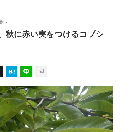
樹
>
、秋に赤い実をつけるコブシ