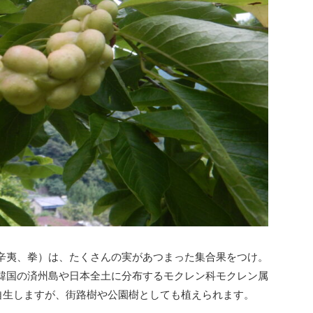
辛夷、拳）は、たくさんの実があつまった集合果をつけ。
韓国の済州島や日本全土に分布するモクレン科モクレン属
自生しますが、街路樹や公園樹としても植えられます。