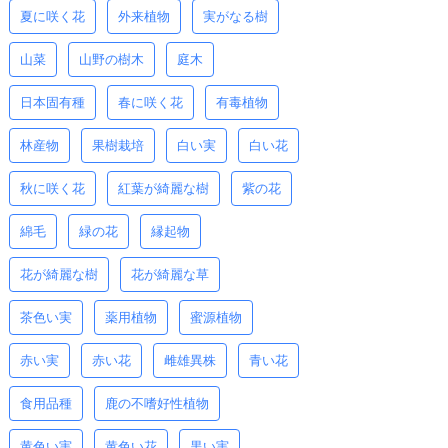
夏に咲く花
外来植物
実がなる樹
山菜
山野の樹木
庭木
日本固有種
春に咲く花
有毒植物
林産物
果樹栽培
白い実
白い花
秋に咲く花
紅葉が綺麗な樹
紫の花
綿毛
緑の花
縁起物
花が綺麗な樹
花が綺麗な草
茶色い実
薬用植物
蜜源植物
赤い実
赤い花
雌雄異株
青い花
食用品種
鹿の不嗜好性植物
黄色い実
黄色い花
黒い実