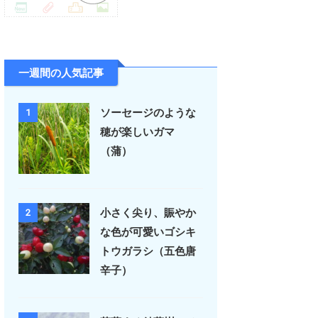
一週間の人気記事
ソーセージのような
1
穂が楽しいガマ
（蒲）
小さく尖り、賑やか
2
な色が可愛いゴシキ
トウガラシ（五色唐
辛子）