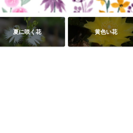
夏に咲く花
黄色い花