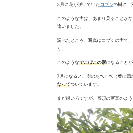
3月に花が咲いていた
コブシ
の樹に、
このような実は、あまり見ることがな
違いました。
調べたところ、写真はコブシの実で、
り、
このような
でこぼこの形
になることが
7月になると、樹のあちこち（葉に隠
なって
ついています。
まだ緑いろですが、冒頭の写真のよう