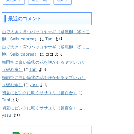
最近のコメント
山で大きく育つバッコヤナギ（跋扈柳、婆っこ
柳、Salix caprea）
に
Tani
より
山で大きく育つバッコヤナギ（跋扈柳、婆っこ
柳、Salix caprea）
に
ココ
より
梅雨空に白い筒状の花を咲かせるヤブレガサ
（破れ傘）
に
Tani
より
梅雨空に白い筒状の花を咲かせるヤブレガサ
（破れ傘）
に
yasu
より
初夏にピンクに咲くササユリ（笹百合）
に
Tani
より
初夏にピンクに咲くササユリ（笹百合）
に
yasu
より