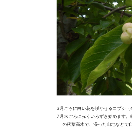
3月ごろに白い花を咲かせるコブシ（
7月末ごろに赤くいろずき始めます。
の落葉高木で、湿った山地などで