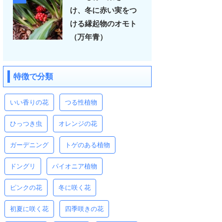
け、冬に赤い実をつ
ける縁起物のオモト
（万年青）
特徴で分類
いい香りの花
つる性植物
ひっつき虫
オレンジの花
ガーデニング
トゲのある植物
ドングリ
パイオニア植物
ピンクの花
冬に咲く花
初夏に咲く花
四季咲きの花