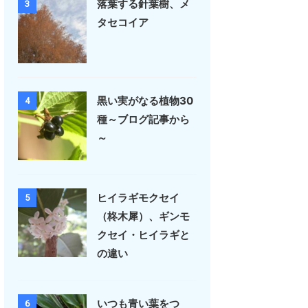
落葉する針葉樹、メ
3
タセコイア
黒い実がなる植物30
4
種～ブログ記事から
～
ヒイラギモクセイ
5
（柊木犀）、ギンモ
クセイ・ヒイラギと
の違い
いつも青い葉をつ
6