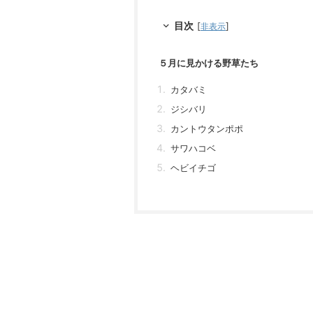
目次
[
]
非表示
５月に見かける野草たち
カタバミ
ジシバリ
カントウタンポポ
サワハコベ
ヘビイチゴ