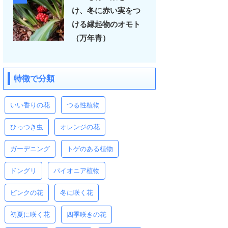
け、冬に赤い実をつ
ける縁起物のオモト
（万年青）
特徴で分類
いい香りの花
つる性植物
ひっつき虫
オレンジの花
ガーデニング
トゲのある植物
ドングリ
パイオニア植物
ピンクの花
冬に咲く花
初夏に咲く花
四季咲きの花