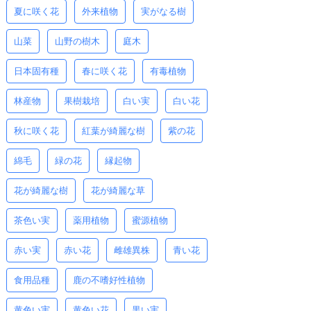
夏に咲く花
外来植物
実がなる樹
山菜
山野の樹木
庭木
日本固有種
春に咲く花
有毒植物
林産物
果樹栽培
白い実
白い花
秋に咲く花
紅葉が綺麗な樹
紫の花
綿毛
緑の花
縁起物
花が綺麗な樹
花が綺麗な草
茶色い実
薬用植物
蜜源植物
赤い実
赤い花
雌雄異株
青い花
食用品種
鹿の不嗜好性植物
黄色い実
黄色い花
黒い実