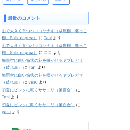
最近のコメント
山で大きく育つバッコヤナギ（跋扈柳、婆っこ
柳、Salix caprea）
に
Tani
より
山で大きく育つバッコヤナギ（跋扈柳、婆っこ
柳、Salix caprea）
に
ココ
より
梅雨空に白い筒状の花を咲かせるヤブレガサ
（破れ傘）
に
Tani
より
梅雨空に白い筒状の花を咲かせるヤブレガサ
（破れ傘）
に
yasu
より
初夏にピンクに咲くササユリ（笹百合）
に
Tani
より
初夏にピンクに咲くササユリ（笹百合）
に
yasu
より