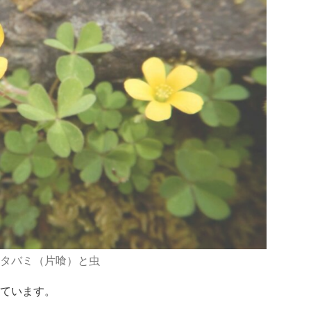
タバミ（片喰）と虫
ています。