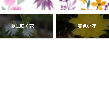
夏に咲く花
黄色い花