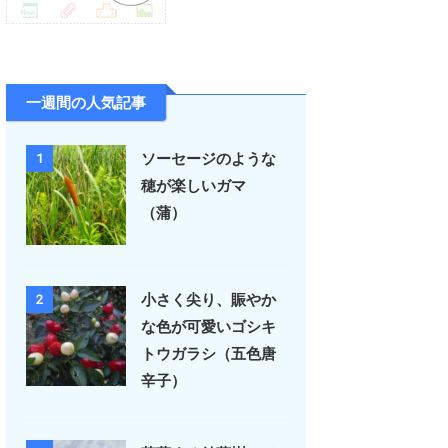
一週間の人気記事
ソーセージのような
1
穂が楽しいガマ
（蒲）
小さく尖り、賑やか
2
な色が可愛いゴシキ
トウガラシ（五色唐
辛子）