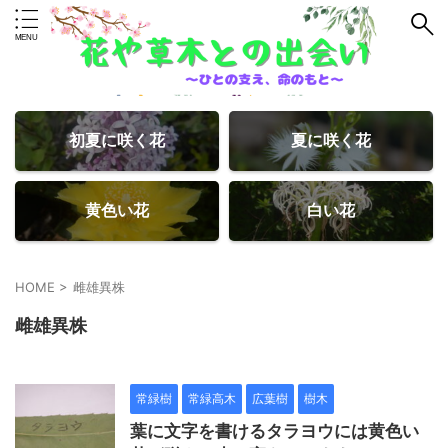
初夏に咲く花
夏に咲く花
黄色い花
白い花
HOME
>
雌雄異株
雌雄異株
常緑樹
常緑高木
広葉樹
樹木
葉に文字を書けるタラヨウには黄色い