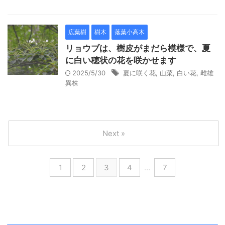
広葉樹
樹木
落葉小高木
リョウブは、樹皮がまだら模様で、夏
に白い穂状の花を咲かせます
2025/5/30
夏に咲く花
,
山菜
,
白い花
,
雌雄
異株
Next »
1
2
3
4
…
7