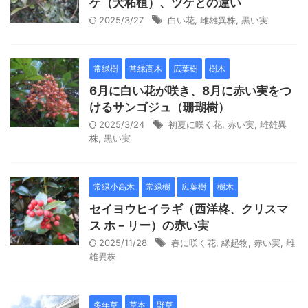
ゲ（犬柘植）、ツゲとの違い
2025/3/27
白い花
,
雌雄異株
,
黒い実
常緑樹
常緑高木
広葉樹
樹木
6月に白い花が咲き、8月に赤い実をつ
けるサンゴジュ（珊瑚樹）
2025/3/24
初夏に咲く花
,
赤い実
,
雌雄異
株
,
黒い実
常緑小高木
常緑樹
広葉樹
樹木
セイヨウヒイラギ（西洋柊、クリスマ
ス ホ－リー）の赤い実
2025/11/28
春に咲く花
,
縁起物
,
赤い実
,
雌
雄異株
多年草
草本
野草