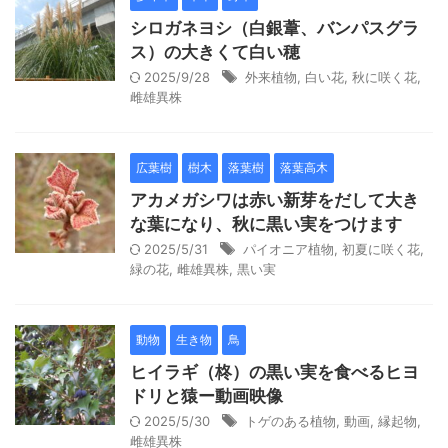
シロガネヨシ（白銀葦、バンパスグラ
ス）の大きくて白い穂
2025/9/28
外来植物
,
白い花
,
秋に咲く花
,
雌雄異株
広葉樹
樹木
落葉樹
落葉高木
アカメガシワは赤い新芽をだして大き
な葉になり、秋に黒い実をつけます
2025/5/31
パイオニア植物
,
初夏に咲く花
,
緑の花
,
雌雄異株
,
黒い実
動物
生き物
鳥
ヒイラギ（柊）の黒い実を食べるヒヨ
ドリと猿ー動画映像
2025/5/30
トゲのある植物
,
動画
,
縁起物
,
雌雄異株