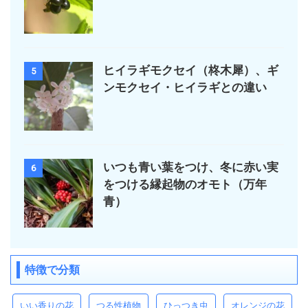
ヒイラギモクセイ（柊木犀）、ギ
5
ンモクセイ・ヒイラギとの違い
いつも青い葉をつけ、冬に赤い実
6
をつける縁起物のオモト（万年
青）
特徴で分類
いい香りの花
つる性植物
ひっつき虫
オレンジの花