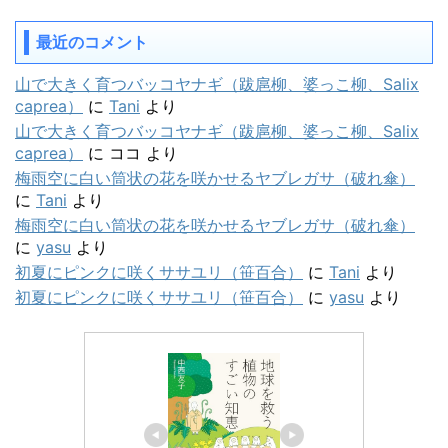
最近のコメント
山で大きく育つバッコヤナギ（跋扈柳、婆っこ柳、Salix
caprea）
に
Tani
より
山で大きく育つバッコヤナギ（跋扈柳、婆っこ柳、Salix
caprea）
に
ココ
より
梅雨空に白い筒状の花を咲かせるヤブレガサ（破れ傘）
に
Tani
より
梅雨空に白い筒状の花を咲かせるヤブレガサ（破れ傘）
に
yasu
より
初夏にピンクに咲くササユリ（笹百合）
に
Tani
より
初夏にピンクに咲くササユリ（笹百合）
に
yasu
より