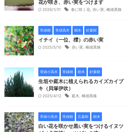
花が咲き、赤い実をつけます
2026/1/31
春に咲く花
,
赤い実
,
雌雄異株
常緑樹
常緑高木
樹木
針葉樹
イチイ（一位、櫟）の赤い実
2025/5/10
赤い実
,
雌雄異株
常緑小高木
常緑樹
樹木
針葉樹
生垣や庭木に植えられるカイズカイブ
キ（貝塚伊吹）
2025/4/12
庭木
,
雌雄異株
常緑小高木
常緑樹
広葉樹
樹木
白い花を咲かせ黒い実をつけるイヌツ