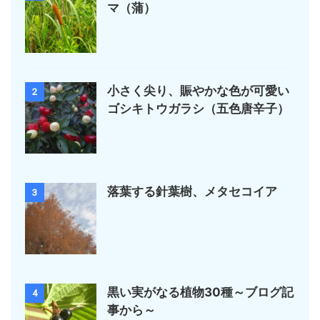
マ（蒲）
小さく尖り、賑やかな色が可愛い
2
ゴシキトウガラシ（五色唐辛子）
落葉する針葉樹、メタセコイア
3
黒い実がなる植物30種～ブログ記
4
事から～