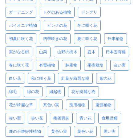
ガーデニング
トゲのある植物
ドングリ
パイオニア植物
ピンクの花
冬に咲く花
初夏に咲く花
四季咲きの花
夏に咲く花
外来植物
実がなる樹
山菜
山野の樹木
庭木
日本固有種
春に咲く花
有毒植物
林産物
果樹栽培
白い実
白い花
秋に咲く花
紅葉が綺麗な樹
紫の花
綿毛
緑の花
縁起物
花が綺麗な樹
花が綺麗な草
茶色い実
薬用植物
蜜源植物
赤い実
赤い花
雌雄異株
青い花
食用品種
鹿の不嗜好性植物
黄色い実
黄色い花
黒い実