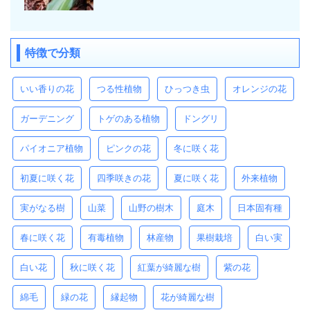
特徴で分類
いい香りの花
つる性植物
ひっつき虫
オレンジの花
ガーデニング
トゲのある植物
ドングリ
パイオニア植物
ピンクの花
冬に咲く花
初夏に咲く花
四季咲きの花
夏に咲く花
外来植物
実がなる樹
山菜
山野の樹木
庭木
日本固有種
春に咲く花
有毒植物
林産物
果樹栽培
白い実
白い花
秋に咲く花
紅葉が綺麗な樹
紫の花
綿毛
緑の花
縁起物
花が綺麗な樹