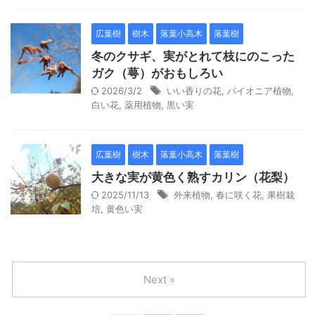
広葉樹
樹木
落葉小高木
落葉樹
冬のクサギ、実がとれて枝にのこった
ガク（萼）がおもしろい
2026/3/2
いい香りの花
,
パイオニア植物
,
白い花
,
薬用植物
,
黒い実
広葉樹
樹木
落葉小高木
落葉樹
大きな実が黄色く熟すカリン（花梨）
2025/11/13
外来植物
,
春に咲く花
,
果樹栽
培
,
黄色い実
Next »