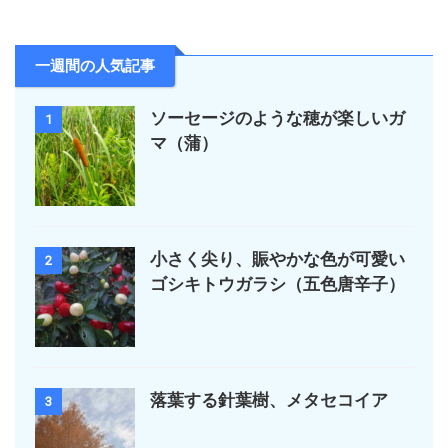
一週間の人気記事
ソーセージのような穂が楽しいガ
1
マ（蒲）
小さく尖り、賑やかな色が可愛い
2
ゴシキトウガラシ（五色唐辛子）
落葉する針葉樹、メタセコイア
3