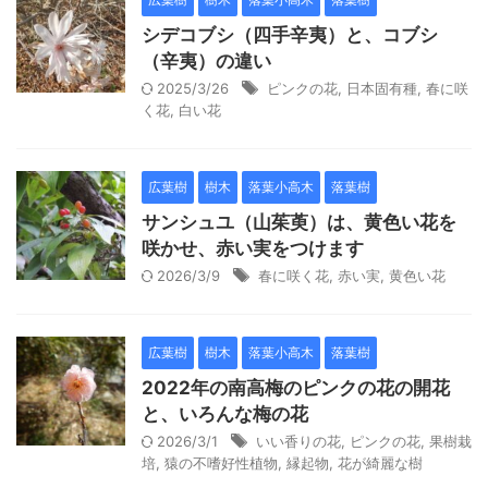
シデコブシ（四手辛夷）と、コブシ
（辛夷）の違い
2025/3/26
ピンクの花
,
日本固有種
,
春に咲
く花
,
白い花
広葉樹
樹木
落葉小高木
落葉樹
サンシュユ（山茱萸）は、黄色い花を
咲かせ、赤い実をつけます
2026/3/9
春に咲く花
,
赤い実
,
黄色い花
広葉樹
樹木
落葉小高木
落葉樹
2022年の南高梅のピンクの花の開花
と、いろんな梅の花
2026/3/1
いい香りの花
,
ピンクの花
,
果樹栽
培
,
猿の不嗜好性植物
,
縁起物
,
花が綺麗な樹