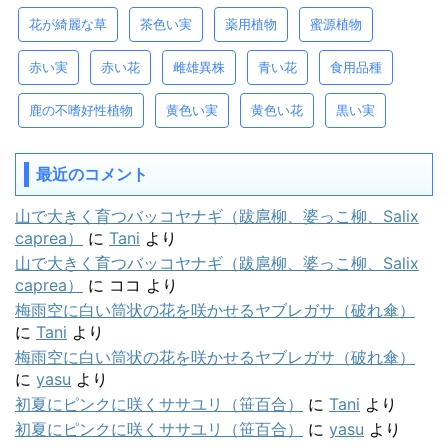
花が綺麗な草
茶色い実
薬用植物
蜜源植物
赤い実
赤い花
雌雄異株
青い花
食用品種
鹿の不嗜好性植物
黄色い実
黄色い花
黒い実
最近のコメント
山で大きく育つバッコヤナギ（跋扈柳、婆っこ柳、Salix
caprea）
に
Tani
より
山で大きく育つバッコヤナギ（跋扈柳、婆っこ柳、Salix
caprea）
に
ココ
より
梅雨空に白い筒状の花を咲かせるヤブレガサ（破れ傘）
に
Tani
より
梅雨空に白い筒状の花を咲かせるヤブレガサ（破れ傘）
に
yasu
より
初夏にピンクに咲くササユリ（笹百合）
に
Tani
より
初夏にピンクに咲くササユリ（笹百合）
に
yasu
より