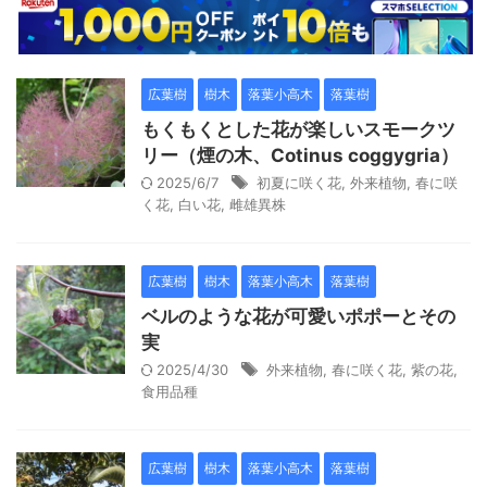
広葉樹
樹木
落葉小高木
落葉樹
もくもくとした花が楽しいスモークツ
リー（煙の木、Cotinus coggygria）
2025/6/7
初夏に咲く花
,
外来植物
,
春に咲
く花
,
白い花
,
雌雄異株
広葉樹
樹木
落葉小高木
落葉樹
ベルのような花が可愛いポポーとその
実
2025/4/30
外来植物
,
春に咲く花
,
紫の花
,
食用品種
広葉樹
樹木
落葉小高木
落葉樹