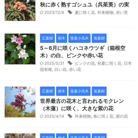
秋に赤く熟すゴシュユ（呉茱萸）の実
2023/12/9
夏に咲く花
,
外来植物
,
赤い実
広葉樹
樹木
落葉小高木
落葉樹
5～6月に咲くハコネウツギ（箱根空
木）の白、ピンクや赤い花
2025/5/31
ピンクの花
,
初夏に咲く花
,
日本
固有種
,
白い花
,
赤い花
広葉樹
樹木
落葉小高木
落葉樹
世界最古の花木と言われるモクレン
（木蓮）に咲く、大きな紫の花
2025/4/14
外来植物
,
春に咲く花
,
紫の花
広葉樹
樹木
落葉小高木
落葉樹