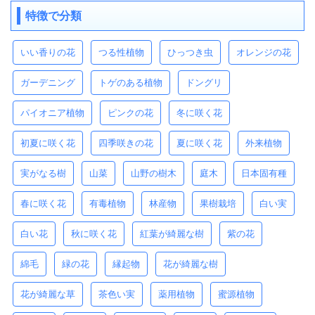
特徴で分類
いい香りの花
つる性植物
ひっつき虫
オレンジの花
ガーデニング
トゲのある植物
ドングリ
パイオニア植物
ピンクの花
冬に咲く花
初夏に咲く花
四季咲きの花
夏に咲く花
外来植物
実がなる樹
山菜
山野の樹木
庭木
日本固有種
春に咲く花
有毒植物
林産物
果樹栽培
白い実
白い花
秋に咲く花
紅葉が綺麗な樹
紫の花
綿毛
緑の花
縁起物
花が綺麗な樹
花が綺麗な草
茶色い実
薬用植物
蜜源植物