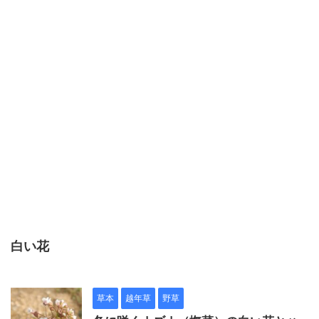
白い花
草本
越年草
野草