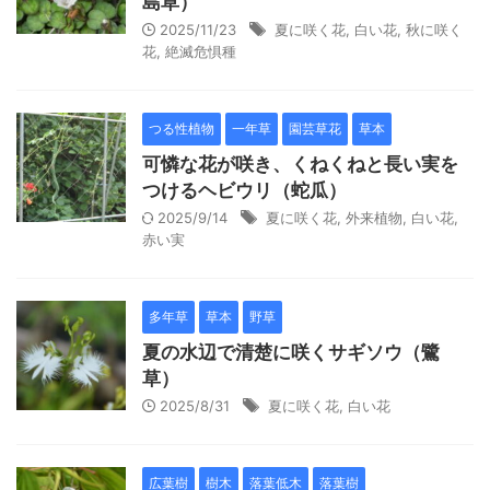
島草）
2025/11/23
夏に咲く花
,
白い花
,
秋に咲く
花
,
絶滅危惧種
つる性植物
一年草
園芸草花
草本
可憐な花が咲き、くねくねと長い実を
つけるヘビウリ（蛇瓜）
2025/9/14
夏に咲く花
,
外来植物
,
白い花
,
赤い実
多年草
草本
野草
夏の水辺で清楚に咲くサギソウ（鷺
草）
2025/8/31
夏に咲く花
,
白い花
広葉樹
樹木
落葉低木
落葉樹