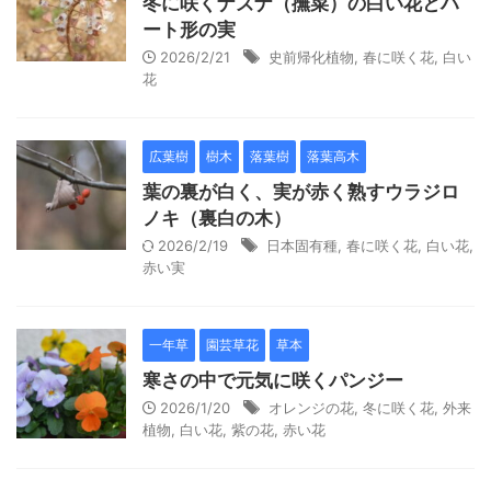
冬に咲くナズナ（撫菜）の白い花とハ
ート形の実
2026/2/21
史前帰化植物
,
春に咲く花
,
白い
花
広葉樹
樹木
落葉樹
落葉高木
葉の裏が白く、実が赤く熟すウラジロ
ノキ（裏白の木）
2026/2/19
日本固有種
,
春に咲く花
,
白い花
,
赤い実
一年草
園芸草花
草本
寒さの中で元気に咲くパンジー
2026/1/20
オレンジの花
,
冬に咲く花
,
外来
植物
,
白い花
,
紫の花
,
赤い花