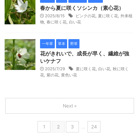
春から夏に咲くソシンカ（素心花）
2025/8/15
ピンクの花
,
夏に咲く花
,
外来植
物
,
春に咲く花
,
白い花
一年草
草本
野草
花がきれいで、成長が早く、繊維が強
いケナフ
2025/7/29
夏に咲く花
,
白い花
,
秋に咲く
花
,
紫の花
,
黄色い花
Next »
1
2
3
…
24