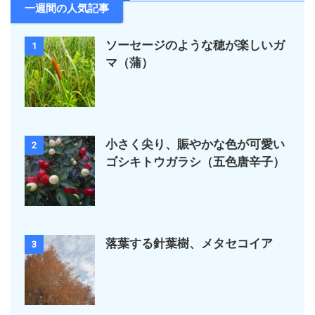
一週間の人気記事
ソーセージのような穂が楽しいガ
1
マ（蒲）
小さく尖り、賑やかな色が可愛い
2
ゴシキトウガラシ（五色唐辛子）
落葉する針葉樹、メタセコイア
3