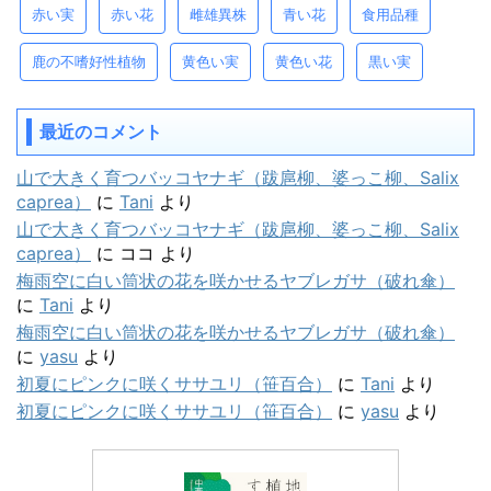
赤い実
赤い花
雌雄異株
青い花
食用品種
鹿の不嗜好性植物
黄色い実
黄色い花
黒い実
最近のコメント
山で大きく育つバッコヤナギ（跋扈柳、婆っこ柳、Salix
caprea）
に
Tani
より
山で大きく育つバッコヤナギ（跋扈柳、婆っこ柳、Salix
caprea）
に
ココ
より
梅雨空に白い筒状の花を咲かせるヤブレガサ（破れ傘）
に
Tani
より
梅雨空に白い筒状の花を咲かせるヤブレガサ（破れ傘）
に
yasu
より
初夏にピンクに咲くササユリ（笹百合）
に
Tani
より
初夏にピンクに咲くササユリ（笹百合）
に
yasu
より