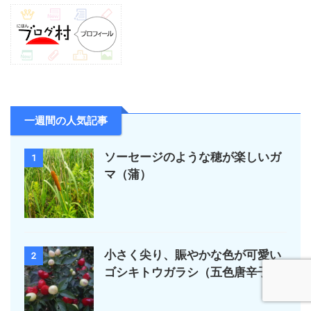
一週間の人気記事
ソーセージのような穂が楽しいガ
1
マ（蒲）
小さく尖り、賑やかな色が可愛い
2
ゴシキトウガラシ（五色唐辛子）