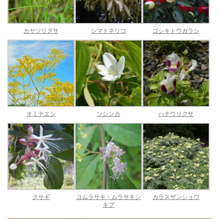
カヤツリグサ
シマトネリコ
ゴシキトウガラシ
オミナエシ
ソシンカ
ハナウリクサ
クサギ
コムラサキ・ムラサキシ
カラスザンショウ
キブ