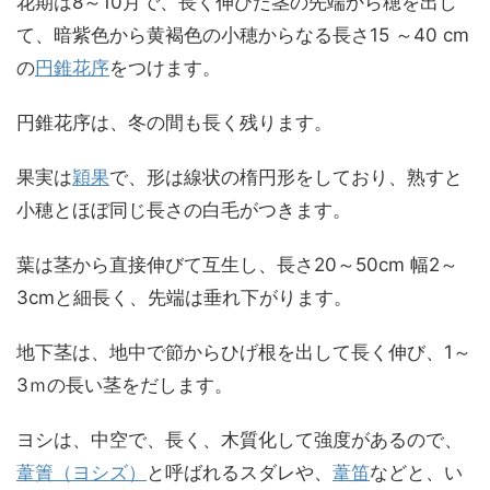
花期は8～10月で、長く伸びた茎の先端から穂を出し
て、暗紫色から黄褐色の小穂からなる長さ15 ～40 cm
の
円錐花序
をつけます。
円錐花序は、冬の間も長く残ります。
果実は
穎果
で、形は線状の楕円形をしており、熟すと
小穂とほぼ同じ長さの白毛がつきます。
葉は茎から直接伸びて互生し、長さ20～50cm 幅2～
3cmと細長く、先端は垂れ下がります。
地下茎は、地中で節からひげ根を出して長く伸び、1～
3ｍの長い茎をだします。
ヨシは、中空で、長く、木質化して強度があるので、
葦簀（ヨシズ）
と呼ばれるスダレや、
葦笛
などと、い