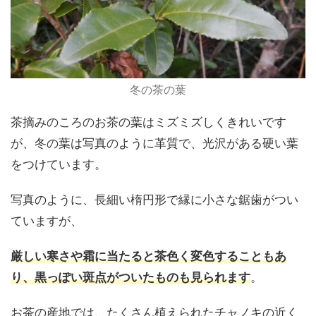
冬の茶の葉
茶摘みのころのお茶の葉はミズミズしくきれいです
が、冬の葉は写真のように革質で、光沢がある硬い葉
をつけています。
写真のように、長細い楕円形で縁に小さな鋸歯がつい
ていますが、
厳しい寒さや霜に当たると茶色く変色することもあ
り、黒っぽい斑点がついたものも見られます
。
お茶の産地では、たくさん植えられたチャノキの近く