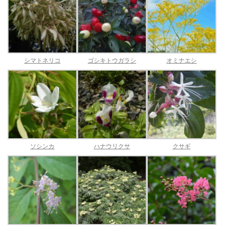
シマトネリコ
ゴシキトウガラシ
オミナエシ
ソシンカ
ハナウリクサ
クサギ