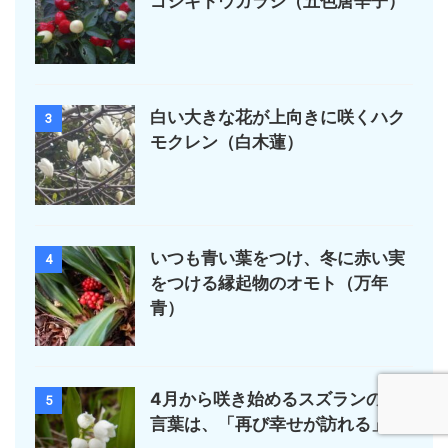
ゴシキトウガラシ（五色唐辛子）
白い大きな花が上向きに咲くハク
3
モクレン（白木蓮）
いつも青い葉をつけ、冬に赤い実
4
をつける縁起物のオモト（万年
青）
4月から咲き始めるスズランの花
5
言葉は、「再び幸せが訪れる」