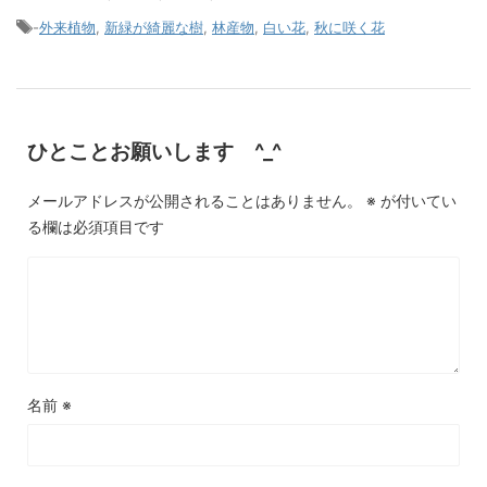
-
外来植物
,
新緑が綺麗な樹
,
林産物
,
白い花
,
秋に咲く花
ひとことお願いします ^_^
メールアドレスが公開されることはありません。
※
が付いてい
る欄は必須項目です
名前
※