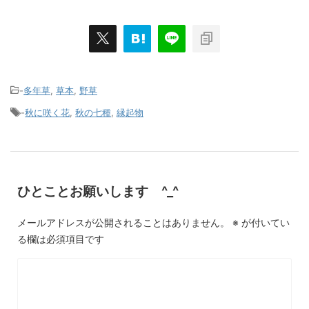
-
多年草
,
草本
,
野草
-
秋に咲く花
,
秋の七種
,
縁起物
ひとことお願いします ^_^
メールアドレスが公開されることはありません。
※
が付いてい
る欄は必須項目です