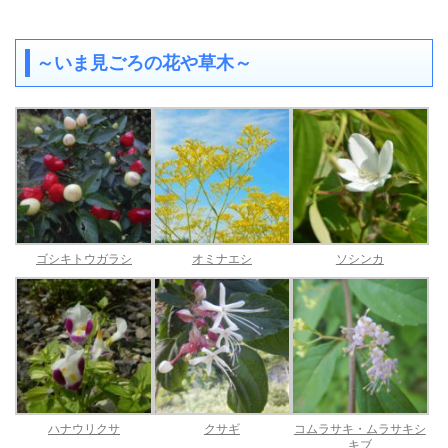
～いま見ごろの花や草木～
ゴシキトウガラシ
オミナエシ
ソシンカ
ハナウリクサ
クサギ
コムラサキ・ムラサキシ
キブ