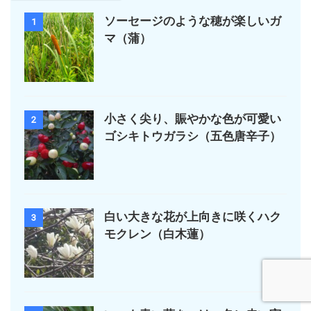
ソーセージのような穂が楽しいガ
1
マ（蒲）
小さく尖り、賑やかな色が可愛い
2
ゴシキトウガラシ（五色唐辛子）
白い大きな花が上向きに咲くハク
3
モクレン（白木蓮）