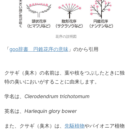
花序の説明図
「
goo辞書 円錐花序の意味
」のから引用
クサギ（臭木）の名前は、葉や枝をつぶしたときに独
特の臭いにおいがすることに由来します。
学名は、
Clerodendrum trichotomum
英名は、
Harlequin glory bower
また、クサギ（臭木）は、
先駆植物
やパイオニア植物