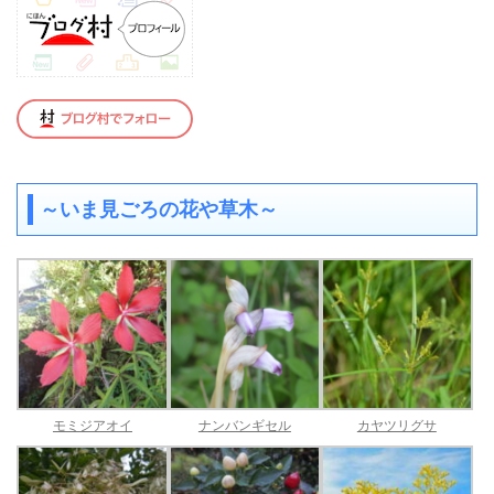
～いま見ごろの花や草木～
モミジアオイ
ナンバンギセル
カヤツリグサ