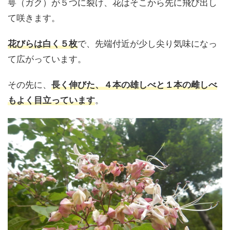
萼（ガク）が５つに裂け、花はそこから先に飛び出し
て咲きます。
花びらは白く５枚
で、先端付近が少し尖り気味になっ
て広がっています。
その先に、
長く伸びた、４本の雄しべと１本の雌しべ
もよく目立っています
。