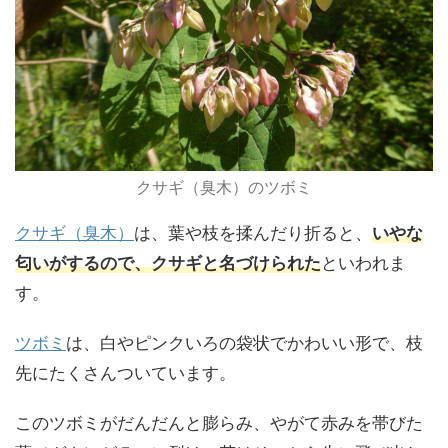
クサギ（臭木）のツボミ
クサギ（臭木）
は、葉や枝を揉んだり折ると、
いやな
匂いがするので、クサギと名づけられた
といわれま
す。
ツボミ
は、白やピンクいろの袋状でかわいい形で、枝
先にたくさんついています。
このツボミがだんだんと膨らみ、やがて赤みを帯びた