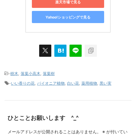
楽天市場で見る
Yahoo!ショッピングで見る
-
樹木
,
落葉小高木
,
落葉樹
-
いい香りの花
,
パイオニア植物
,
白い花
,
薬用植物
,
黒い実
ひとことお願いします ^_^
メールアドレスが公開されることはありません。
※
が付いてい