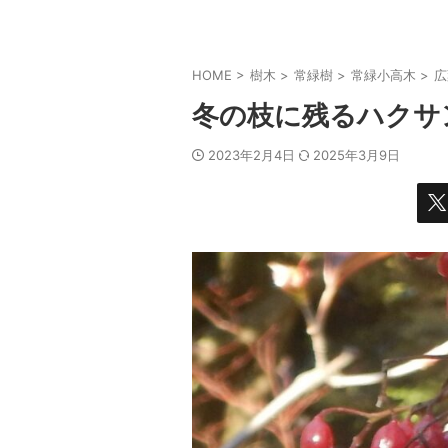
HOME
>
樹木
>
常緑樹
>
常緑小高木
>
広
冬の枝に残るハクサ
2023年2月4日
2025年3月9日