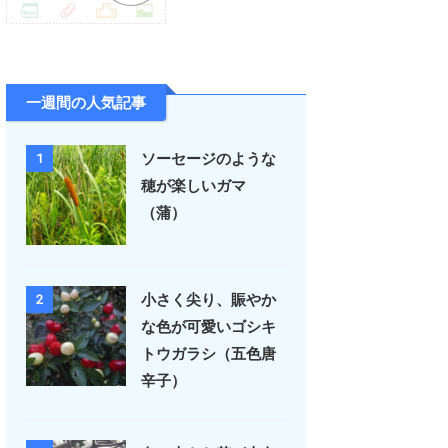
一週間の人気記事
ソーセージのような
1
穂が楽しいガマ
（蒲）
小さく尖り、賑やか
2
な色が可愛いゴシキ
トウガラシ（五色唐
辛子）