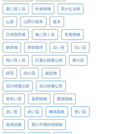
夏に咲く花
外来植物
実がなる樹
山菜
山野の樹木
庭木
日本固有種
春に咲く花
有毒植物
林産物
果樹栽培
白い実
白い花
秋に咲く花
紅葉が綺麗な樹
紫の花
綿毛
緑の花
縁起物
花が綺麗な樹
花が綺麗な草
茶色い実
薬用植物
蜜源植物
赤い実
赤い花
雌雄異株
青い花
食用品種
鹿の不嗜好性植物