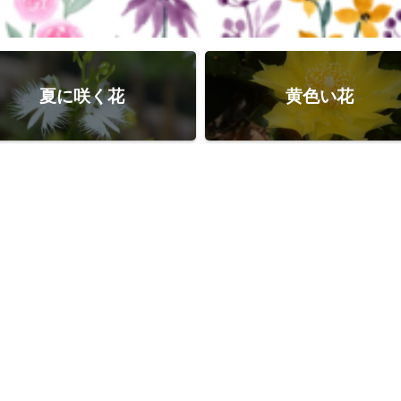
夏に咲く花
黄色い花