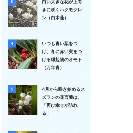
白い大きな花が上向
3
きに咲くハクモクレ
ン（白木蓮）
いつも青い葉をつ
4
け、冬に赤い実をつ
ける縁起物のオモト
（万年青）
4月から咲き始めるス
5
ズランの花言葉は、
「再び幸せが訪れ
る」