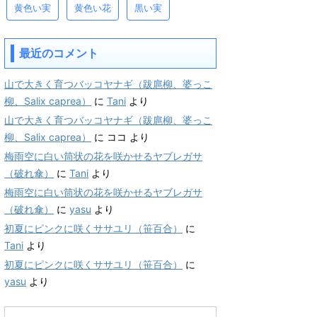
黄色い実
黄色い花
黒い実
最近のコメント
山で大きく育つバッコヤナギ（跋扈柳、婆っこ
柳、Salix caprea）
に
Tani
より
山で大きく育つバッコヤナギ（跋扈柳、婆っこ
柳、Salix caprea）
に
ココ
より
梅雨空に白い筒状の花を咲かせるヤブレガサ
（破れ傘）
に
Tani
より
梅雨空に白い筒状の花を咲かせるヤブレガサ
（破れ傘）
に
yasu
より
初夏にピンクに咲くササユリ（笹百合）
に
Tani
より
初夏にピンクに咲くササユリ（笹百合）
に
yasu
より