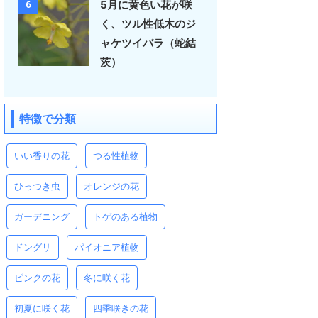
5月に黄色い花が咲
6
く、ツル性低木のジ
ャケツイバラ（蛇結
茨）
特徴で分類
いい香りの花
つる性植物
ひっつき虫
オレンジの花
ガーデニング
トゲのある植物
ドングリ
パイオニア植物
ピンクの花
冬に咲く花
初夏に咲く花
四季咲きの花