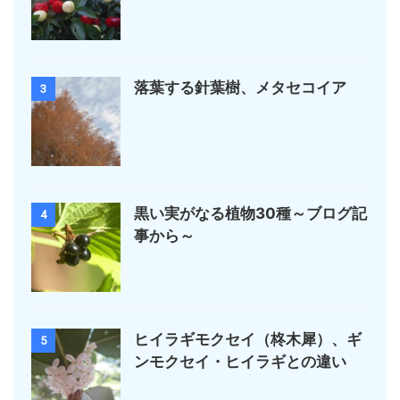
落葉する針葉樹、メタセコイア
3
黒い実がなる植物30種～ブログ記
4
事から～
ヒイラギモクセイ（柊木犀）、ギ
5
ンモクセイ・ヒイラギとの違い