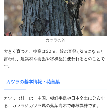
カツラの幹
大きく育つと、樹高は30ｍ、幹の直径が2ｍになると
言われ、建築材や碁盤や将棋盤に使われるとのことで
す。
カツラの基本情報・花言葉
カツラ（桂）は、中国、朝鮮半島や日本全土に分布す
る、カツラ科カツラ属の落葉高木で雌雄異株です。