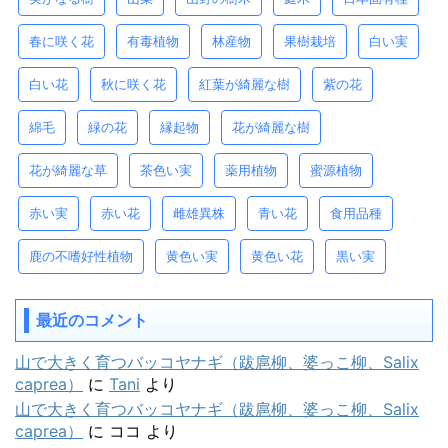
春に咲く花
有毒植物
林産物
果樹栽培
白い実
白い花
秋に咲く花
紅葉が綺麗な樹
紫の花
綿毛
緑の花
縁起物
花が綺麗な樹
花が綺麗な草
茶色い実
薬用植物
蜜源植物
赤い実
赤い花
雌雄異株
青い花
食用品種
鹿の不嗜好性植物
黄色い実
黄色い花
黒い実
最近のコメント
山で大きく育つバッコヤナギ（跋扈柳、婆っこ柳、Salix
caprea）
に
Tani
より
山で大きく育つバッコヤナギ（跋扈柳、婆っこ柳、Salix
caprea）
に
ココ
より