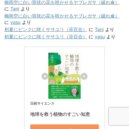
梅雨空に白い筒状の花を咲かせるヤブレガサ（破れ傘）
に
Tani
より
梅雨空に白い筒状の花を咲かせるヤブレガサ（破れ傘）
に
yasu
より
初夏にピンクに咲くササユリ（笹百合）
に
Tani
より
初夏にピンクに咲くササユリ（笹百合）
に
yasu
より
日経サイエンス
地球を救う植物のすごい知恵