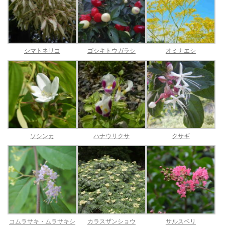
シマトネリコ
ゴシキトウガラシ
オミナエシ
ソシンカ
ハナウリクサ
クサギ
コムラサキ・ムラサキシ
カラスザンショウ
サルスベリ