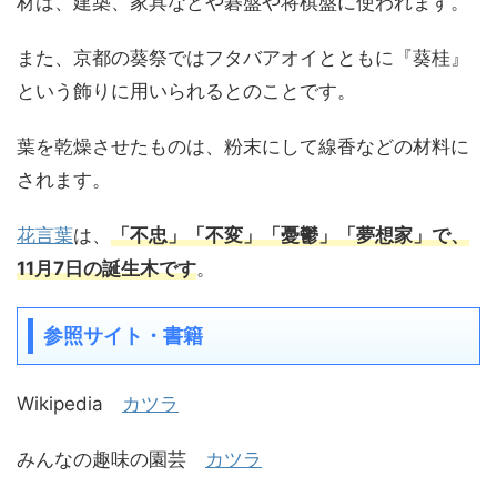
材は、建築、家具などや碁盤や将棋盤に使われます。
また、京都の葵祭ではフタバアオイとともに『葵桂』
という飾りに用いられるとのことです。
葉を乾燥させたものは、粉末にして線香などの材料に
されます。
花言葉
は、
「不忠」「不変」「憂鬱」「夢想家」で、
11月7日の誕生木です
。
参照サイト・書籍
Wikipedia
カツラ
みんなの趣味の園芸
カツラ