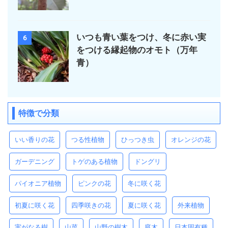
いつも青い葉をつけ、冬に赤い実
6
をつける縁起物のオモト（万年
青）
特徴で分類
いい香りの花
つる性植物
ひっつき虫
オレンジの花
ガーデニング
トゲのある植物
ドングリ
パイオニア植物
ピンクの花
冬に咲く花
初夏に咲く花
四季咲きの花
夏に咲く花
外来植物
実がなる樹
山菜
山野の樹木
庭木
日本固有種