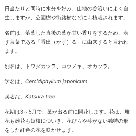
日当たりと同時に水分を好み、山地の谷沿いによく自
生しますが、公園樹や街路樹などにも植栽されます。
名前は、落葉した直後の葉が甘い香りをするため、表
す言葉である「香出（かず）る」に由来すると言われ
ます。
別名は、トワダカツラ、コウノキ、オカヅラ。
学名は、
Cercidiphyllum japonicum
英名は、Katsura tree
花期は3～5月で、葉が出る前に開花します。花は、雌
花も雄花も短枝についき、花びらや萼がない独特の形
をした紅色の花を咲かせます。