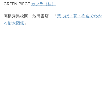
GREEN PIECE
カツラ（桂）
高橋秀男校閲 池田書店 「
葉っぱ・花・樹皮でわか
る樹木図鑑
」