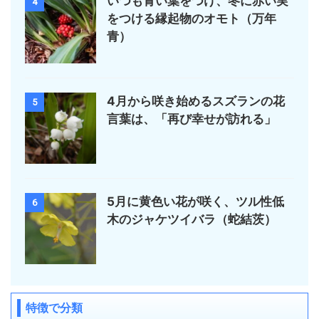
いつも青い葉をつけ、冬に赤い実
4
をつける縁起物のオモト（万年
青）
4月から咲き始めるスズランの花
5
言葉は、「再び幸せが訪れる」
5月に黄色い花が咲く、ツル性低
6
木のジャケツイバラ（蛇結茨）
特徴で分類