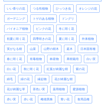
いい香りの花
つる性植物
ひっつき虫
オレンジの花
ガーデニング
トゲのある植物
ドングリ
パイオニア植物
ピンクの花
冬に咲く花
初夏に咲く花
四季咲きの花
夏に咲く花
外来植物
実がなる樹
山菜
山野の樹木
庭木
日本固有種
春に咲く花
有毒植物
林産物
果樹栽培
白い実
白い花
秋に咲く花
紅葉が綺麗な樹
紫の花
綿毛
緑の花
縁起物
花が綺麗な樹
花が綺麗な草
茶色い実
薬用植物
蜜源植物
赤い実
赤い花
雌雄異株
青い花
食用品種