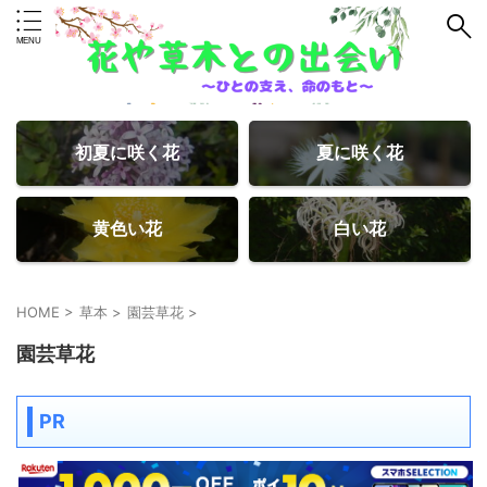
初夏に咲く花
夏に咲く花
黄色い花
白い花
HOME
>
草本
>
園芸草花
>
園芸草花
PR