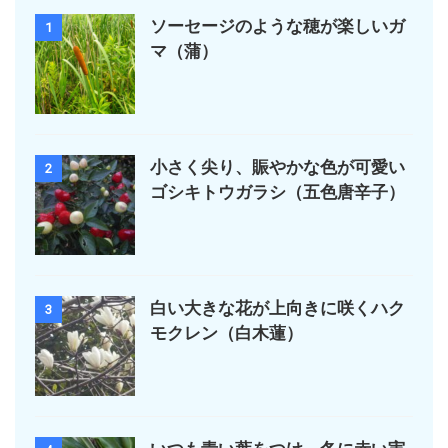
ソーセージのような穂が楽しいガ
1
マ（蒲）
小さく尖り、賑やかな色が可愛い
2
ゴシキトウガラシ（五色唐辛子）
白い大きな花が上向きに咲くハク
3
モクレン（白木蓮）