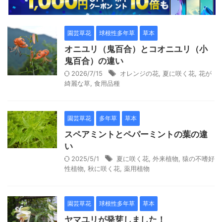
園芸草花
球根性多年草
草本
オニユリ（鬼百合）とコオニユリ（小
鬼百合）の違い
2026/7/15
オレンジの花
,
夏に咲く花
,
花が
綺麗な草
,
食用品種
園芸草花
多年草
草本
スペアミントとペパーミントの葉の違
い
2025/5/1
夏に咲く花
,
外来植物
,
猿の不嗜好
性植物
,
秋に咲く花
,
薬用植物
園芸草花
球根性多年草
草本
ヤマユリが発芽しました！