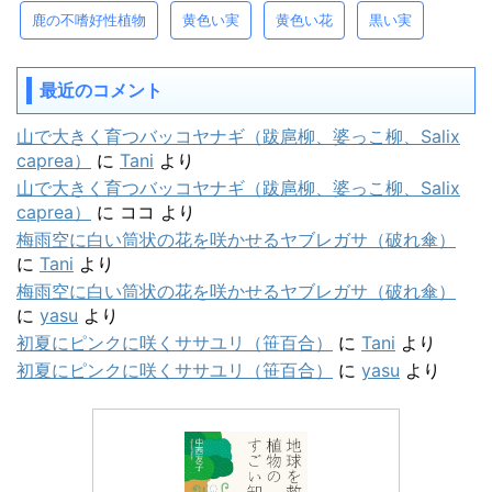
鹿の不嗜好性植物
黄色い実
黄色い花
黒い実
最近のコメント
山で大きく育つバッコヤナギ（跋扈柳、婆っこ柳、Salix
caprea）
に
Tani
より
山で大きく育つバッコヤナギ（跋扈柳、婆っこ柳、Salix
caprea）
に
ココ
より
梅雨空に白い筒状の花を咲かせるヤブレガサ（破れ傘）
に
Tani
より
梅雨空に白い筒状の花を咲かせるヤブレガサ（破れ傘）
に
yasu
より
初夏にピンクに咲くササユリ（笹百合）
に
Tani
より
初夏にピンクに咲くササユリ（笹百合）
に
yasu
より