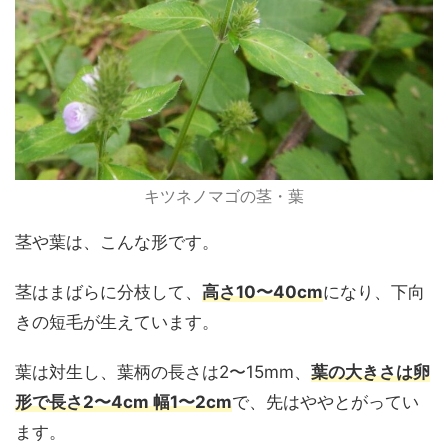
キツネノマゴの茎・葉
茎や葉は、こんな形です。
茎はまばらに分枝して、
高さ10〜40cm
になり、下向
きの短毛が生えています。
葉は対生し、葉柄の長さは2〜15mm、
葉の大きさは卵
形で長さ2〜4cm 幅1〜2cm
で、先はややとがってい
ます。