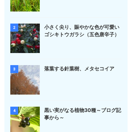
小さく尖り、賑やかな色が可愛い
2
ゴシキトウガラシ（五色唐辛子）
落葉する針葉樹、メタセコイア
3
黒い実がなる植物30種～ブログ記
4
事から～