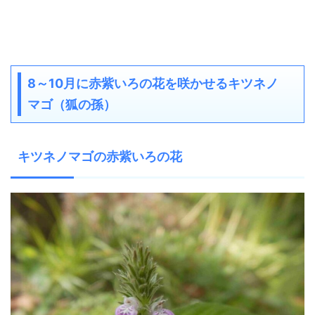
8～10月に赤紫いろの花を咲かせるキツネノ
マゴ（狐の孫）
キツネノマゴの赤紫いろの花