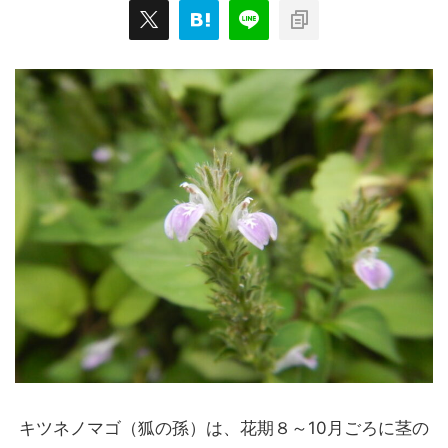
キツネノマゴ（狐の孫）は、花期８～10月ごろに茎の