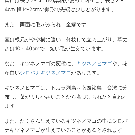
葉には長さ2～4cmの葉柄があって対生し、長さ2〜
4cm 幅1〜2cmの卵形で先端は少しとがります。
また、両面に毛がみられ、全縁です。
茎は根元がやや横に這い、分枝して立ち上がり、草丈
さは10～40cmで、短い毛が生えています。
なお、キツネノマゴの変種に、
キツネノヒマゴ
や、花
が白い
シロバナキツネノマゴ
があります。
キツネノヒマゴは、トカラ列島～南西諸島、台湾に分
布し、葉がより小さいことから名づけられたと言われ
ます
また、たくさん生えているキツネノマゴの中にシロバ
ナキツネノマゴが生えていることがあるとされます。