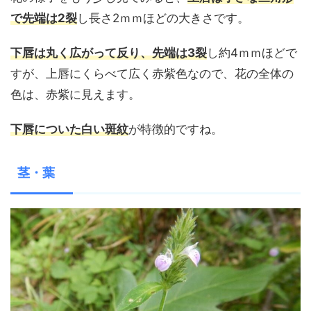
で先端は2裂
し長さ2ｍｍほどの大きさです。
下唇は丸く広がって反り、先端は3裂
し約4ｍｍほどで
すが、上唇にくらべて広く赤紫色なので、花の全体の
色は、赤紫に見えます。
下唇についた白い斑紋
が特徴的ですね。
茎・葉