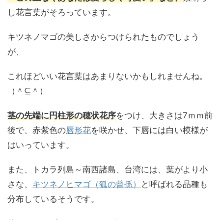
し花言葉がそろっています。
キツネノマゴの美しさからつけられたものでしょう
が、
これほどいい花言葉はあまりないかもしれませんね。
（＾⊆＾）
茎の先端に円柱形の穂状花序
をつけ、大きさは7ｍｍ前
後で、赤紫色の
唇形花
を咲かせ、下唇には白い模様が
はいっています。
また、トカラ列島～南西諸島、台湾には、葉がより小
さな、
キツネノヒマゴ（狐の曾孫）
と呼ばれる品種も
分布しているそうです。