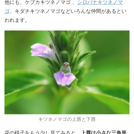
他にも、ケブカキツネノマゴ 、
シロバナキツネノマ
ゴ
、キダチキツネノマゴなどいろんな仲間があるとい
われます。
キツネノマゴの上唇と下唇
花の様子をもう少し見てみると、
上唇は小さな三角形