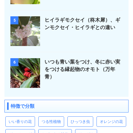
ヒイラギモクセイ（柊木犀）、ギ
5
ンモクセイ・ヒイラギとの違い
いつも青い葉をつけ、冬に赤い実
6
をつける縁起物のオモト（万年
青）
特徴で分類
いい香りの花
つる性植物
ひっつき虫
オレンジの花