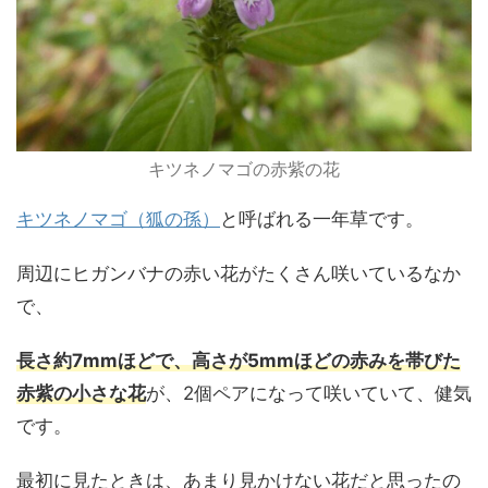
キツネノマゴの赤紫の花
キツネノマゴ（狐の孫）
と呼ばれる一年草です。
周辺にヒガンバナの赤い花がたくさん咲いているなか
で、
長さ約7mmほどで、高さが5mmほどの赤みを帯びた
赤紫の小さな花
が、2個ペアになって咲いていて、健気
です。
最初に見たときは、あまり見かけない花だと思ったの