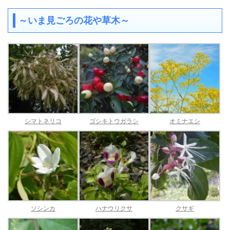
～いま見ごろの花や草木～
シマトネリコ
ゴシキトウガラシ
オミナエシ
ソシンカ
ハナウリクサ
クサギ