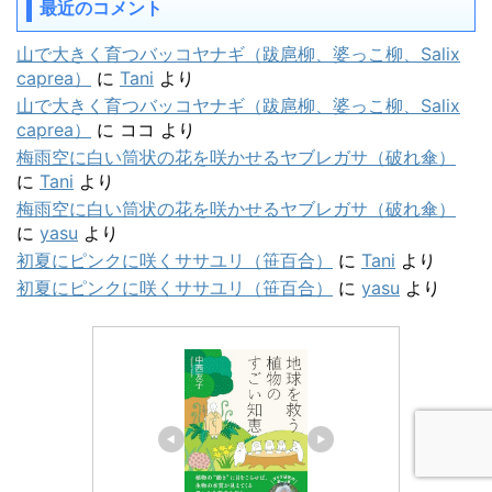
最近のコメント
山で大きく育つバッコヤナギ（跋扈柳、婆っこ柳、Salix
caprea）
に
Tani
より
山で大きく育つバッコヤナギ（跋扈柳、婆っこ柳、Salix
caprea）
に
ココ
より
梅雨空に白い筒状の花を咲かせるヤブレガサ（破れ傘）
に
Tani
より
梅雨空に白い筒状の花を咲かせるヤブレガサ（破れ傘）
に
yasu
より
初夏にピンクに咲くササユリ（笹百合）
に
Tani
より
初夏にピンクに咲くササユリ（笹百合）
に
yasu
より