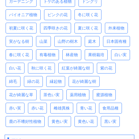
ガーデニング
トゲのある植物
ドングリ
パイオニア植物
ピンクの花
冬に咲く花
初夏に咲く花
四季咲きの花
夏に咲く花
外来植物
実がなる樹
山菜
山野の樹木
庭木
日本固有種
春に咲く花
有毒植物
林産物
果樹栽培
白い実
白い花
秋に咲く花
紅葉が綺麗な樹
紫の花
綿毛
緑の花
縁起物
花が綺麗な樹
花が綺麗な草
茶色い実
薬用植物
蜜源植物
赤い実
赤い花
雌雄異株
青い花
食用品種
鹿の不嗜好性植物
黄色い実
黄色い花
黒い実