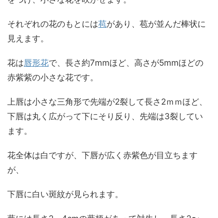
それぞれの花のもとには
苞
があり、苞が並んだ棒状に
見えます。
花は
唇形花
で、長さ約7mmほど、高さが5mmほどの
赤紫紫の小さな花です。
上唇は小さな三角形で先端が2裂して長さ2ｍｍほど、
下唇は丸く広がって下にそり反り、先端は3裂してい
ます。
花全体は白ですが、下唇が広く赤紫色が目立ちます
が、
下唇に白い斑紋が見られます。