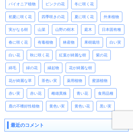
パイオニア植物
ピンクの花
冬に咲く花
初夏に咲く花
四季咲きの花
夏に咲く花
外来植物
実がなる樹
山菜
山野の樹木
庭木
日本固有種
春に咲く花
有毒植物
林産物
果樹栽培
白い実
白い花
秋に咲く花
紅葉が綺麗な樹
紫の花
綿毛
緑の花
縁起物
花が綺麗な樹
花が綺麗な草
茶色い実
薬用植物
蜜源植物
赤い実
赤い花
雌雄異株
青い花
食用品種
鹿の不嗜好性植物
黄色い実
黄色い花
黒い実
最近のコメント