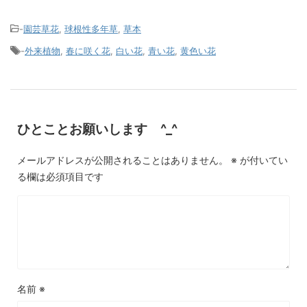
-
園芸草花
,
球根性多年草
,
草本
-
外来植物
,
春に咲く花
,
白い花
,
青い花
,
黄色い花
ひとことお願いします ^_^
メールアドレスが公開されることはありません。
※
が付いてい
る欄は必須項目です
名前
※