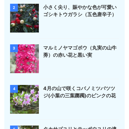
小さく尖り、賑やかな色が可愛い
2
ゴシキトウガラシ（五色唐辛子）
マルミノヤマゴボウ（丸実の山牛
3
蒡）の赤い花と黒い実
4月の山で咲くコバノミツバツツ
4
ジ(小葉の三葉躑躅)のピンクの花
タカサゴユリとテッポウユリの違