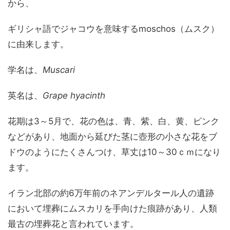
から、
ギリシャ語でジャコウを意味する
moschos
（ムスク）
に由来します。
学名は、
Muscari
英名は、
Grape hyacinth
花期は3～5月で、花の色は、青、紫、白、黄、ピンク
などがあり、地面から延びた茎に壺形の小さな花をブ
ドウのようにたくさんつけ、草丈は10～30ｃｍになり
ます。
イラン北部の約6万年前のネアンデルタール人の遺跡
において埋葬にムスカリを手向けた痕跡があり、人類
最古の埋葬花と言われています。