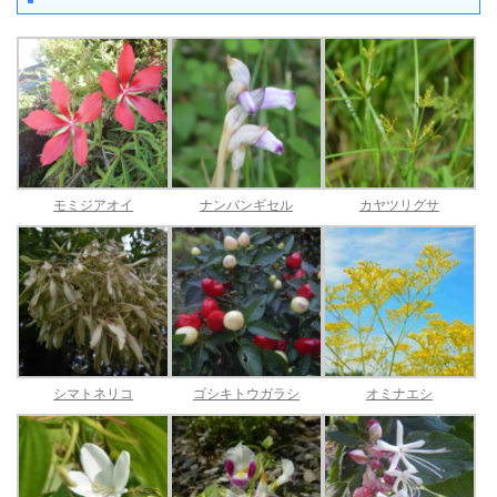
モミジアオイ
ナンバンギセル
カヤツリグサ
シマトネリコ
ゴシキトウガラシ
オミナエシ