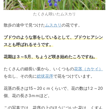
たくさん咲いたムスカリ
散歩の途中で見つけた
ムスカリ
の花です。
ブドウのような形をしているとして、ブドウヒアシン
スとも呼ばれるそうです。
花期は３～5月、ちょうど咲き始めたころですね。
たくさんの細長い葉から、いくつもの
花茎（カケイ）
を出し、その先に
総状花序
で花をつけています。
花茎の長さは15～20ｃｍくらいで、花の数は1２～20
個、花の長さ3ｍｍほど。
この写真では、花序の上のほうについた花は、くすん