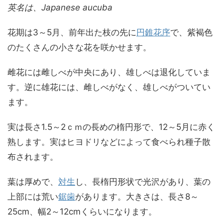
英名は、Japanese aucuba
花期は3～5月、前年出た枝の先に
円錐花序
で、紫褐色
のたくさんの小さな花を咲かせます。
雌花には雌しべが中央にあり、雄しべは退化していま
す。逆に雄花には、雌しべがなく、雄しべがついてい
ます。
実は長さ1.5～2ｃｍの長めの楕円形で、12～5月に赤く
熟します。実はヒヨドリなどによって食べられ種子散
布されます。
葉は厚めで、
対生
し、長楕円形状で光沢があり、葉の
上部には荒い
鋸歯
があります。大きさは、長さ8～
25cm、幅2～12cmくらいになります。