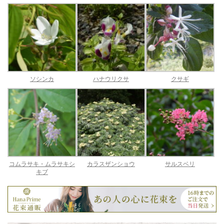
ソシンカ
ハナウリクサ
クサギ
コムラサキ・ムラサキシ
カラスザンショウ
サルスベリ
キブ