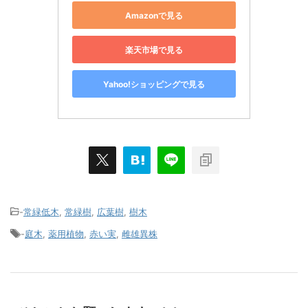
Amazonで見る
楽天市場で見る
Yahoo!ショッピングで見る
-
常緑低木
,
常緑樹
,
広葉樹
,
樹木
-
庭木
,
薬用植物
,
赤い実
,
雌雄異株