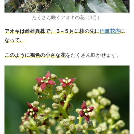
たくさん咲くアオキの花（3月）
アオキは雌雄異株で、
３~５月に枝の先に
円錐花序
に
なって、
このように褐色の小さな花
をたくさん咲かせます。