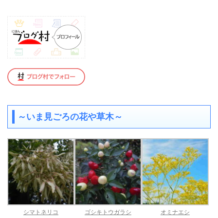
～いま見ごろの花や草木～
シマトネリコ
ゴシキトウガラシ
オミナエシ