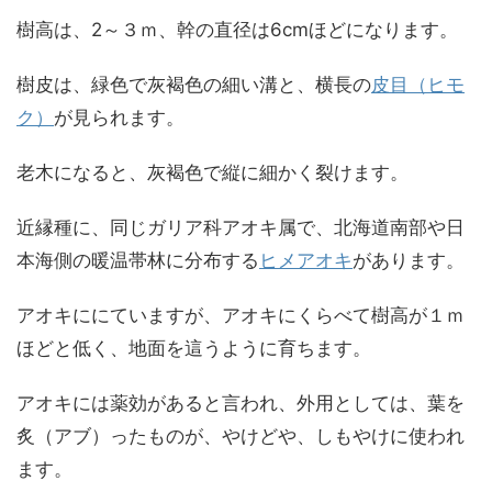
樹高は、2～３ｍ、幹の直径は6cmほどになります。
樹皮は、緑色で灰褐色の細い溝と、横長の
皮目（ヒモ
ク）
が見られます。
老木になると、灰褐色で縦に細かく裂けます。
近縁種に、同じガリア科アオキ属で、北海道南部や日
本海側の暖温帯林に分布する
ヒメアオキ
があります。
アオキににていますが、アオキにくらべて樹高が１ｍ
ほどと低く、地面を這うように育ちます。
アオキには薬効があると言われ、外用としては、葉を
炙（アブ）ったものが、やけどや、しもやけに使われ
ます。