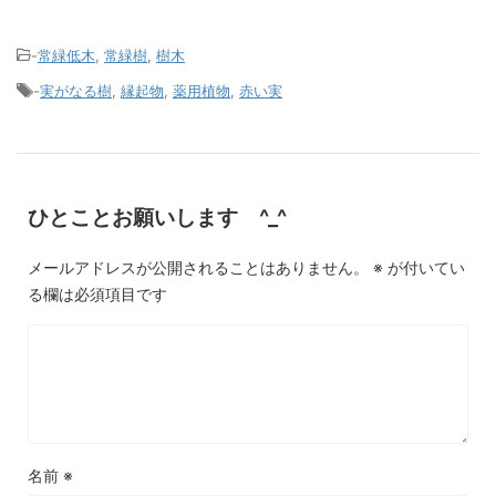
-
常緑低木
,
常緑樹
,
樹木
-
実がなる樹
,
縁起物
,
薬用植物
,
赤い実
ひとことお願いします ^_^
メールアドレスが公開されることはありません。
※
が付いてい
る欄は必須項目です
名前
※