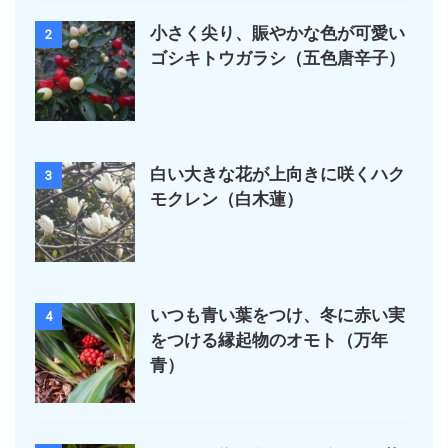
小さく尖り、賑やかな色が可愛い
2
ゴシキトウガラシ（五色唐辛子）
白い大きな花が上向きに咲くハク
3
モクレン（白木蓮）
いつも青い葉をつけ、冬に赤い実
4
をつける縁起物のオモト（万年
青）