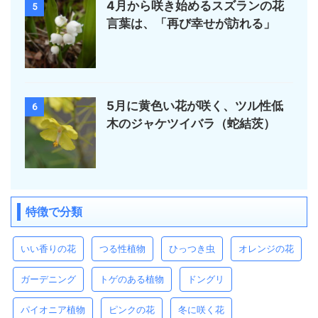
4月から咲き始めるスズランの花
5
言葉は、「再び幸せが訪れる」
5月に黄色い花が咲く、ツル性低
6
木のジャケツイバラ（蛇結茨）
特徴で分類
いい香りの花
つる性植物
ひっつき虫
オレンジの花
ガーデニング
トゲのある植物
ドングリ
パイオニア植物
ピンクの花
冬に咲く花