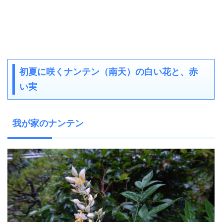
初夏に咲くナンテン（南天）の白い花と、赤
い実
我が家のナンテン