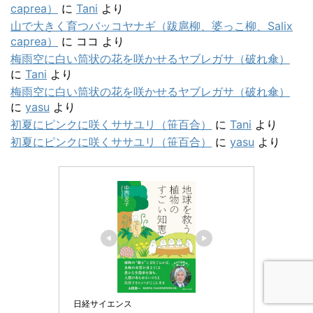
caprea）
に
Tani
より
山で大きく育つバッコヤナギ（跋扈柳、婆っこ柳、Salix
caprea）
に
ココ
より
梅雨空に白い筒状の花を咲かせるヤブレガサ（破れ傘）
に
Tani
より
梅雨空に白い筒状の花を咲かせるヤブレガサ（破れ傘）
に
yasu
より
初夏にピンクに咲くササユリ（笹百合）
に
Tani
より
初夏にピンクに咲くササユリ（笹百合）
に
yasu
より
日経サイエンス