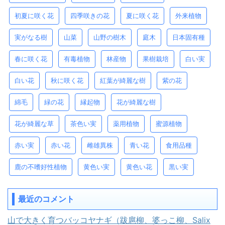
初夏に咲く花
四季咲きの花
夏に咲く花
外来植物
実がなる樹
山菜
山野の樹木
庭木
日本固有種
春に咲く花
有毒植物
林産物
果樹栽培
白い実
白い花
秋に咲く花
紅葉が綺麗な樹
紫の花
綿毛
緑の花
縁起物
花が綺麗な樹
花が綺麗な草
茶色い実
薬用植物
蜜源植物
赤い実
赤い花
雌雄異株
青い花
食用品種
鹿の不嗜好性植物
黄色い実
黄色い花
黒い実
最近のコメント
山で大きく育つバッコヤナギ（跋扈柳、婆っこ柳、Salix