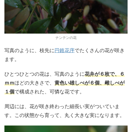
ナンテンの花
写真のように、枝先に
円錐花序
でたくさんの花が咲き
ます。
ひとつひとつの花は、写真のように
花弁が６枚で、６
ｍｍ
ほどの大きさで、
黄色い雄しべが６個、雌しべが
１個
で構成された、可憐な花です。
周辺には、花が咲き終わった細長い実がついていま
す。この状態から育って、丸く大きな実になります。