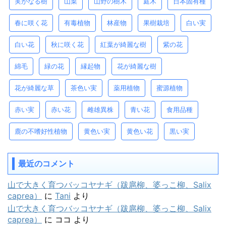
実がなる樹
山菜
山野の樹木
庭木
日本固有種
春に咲く花
有毒植物
林産物
果樹栽培
白い実
白い花
秋に咲く花
紅葉が綺麗な樹
紫の花
綿毛
緑の花
縁起物
花が綺麗な樹
花が綺麗な草
茶色い実
薬用植物
蜜源植物
赤い実
赤い花
雌雄異株
青い花
食用品種
鹿の不嗜好性植物
黄色い実
黄色い花
黒い実
最近のコメント
山で大きく育つバッコヤナギ（跋扈柳、婆っこ柳、Salix
caprea）
に
Tani
より
山で大きく育つバッコヤナギ（跋扈柳、婆っこ柳、Salix
caprea）
に
ココ
より