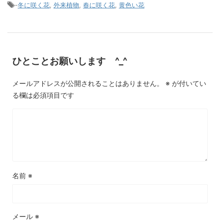
-
冬に咲く花
,
外来植物
,
春に咲く花
,
黄色い花
ひとことお願いします ^_^
メールアドレスが公開されることはありません。
※
が付いてい
る欄は必須項目です
名前
※
メール
※