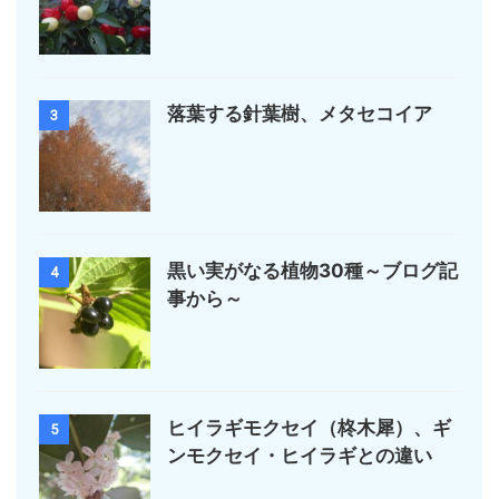
落葉する針葉樹、メタセコイア
3
黒い実がなる植物30種～ブログ記
4
事から～
ヒイラギモクセイ（柊木犀）、ギ
5
ンモクセイ・ヒイラギとの違い