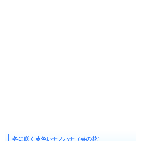
冬に咲く黄色いナノハナ（菜の花）