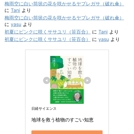
梅雨空に白い筒状の花を咲かせるヤブレガサ（破れ傘）
に
Tani
より
梅雨空に白い筒状の花を咲かせるヤブレガサ（破れ傘）
に
yasu
より
初夏にピンクに咲くササユリ（笹百合）
に
Tani
より
初夏にピンクに咲くササユリ（笹百合）
に
yasu
より
日経サイエンス
地球を救う植物のすごい知恵