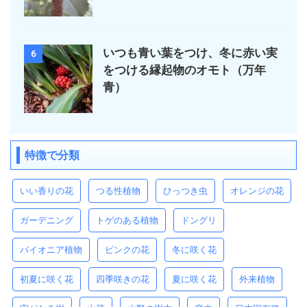
いつも青い葉をつけ、冬に赤い実
6
をつける縁起物のオモト（万年
青）
特徴で分類
いい香りの花
つる性植物
ひっつき虫
オレンジの花
ガーデニング
トゲのある植物
ドングリ
パイオニア植物
ピンクの花
冬に咲く花
初夏に咲く花
四季咲きの花
夏に咲く花
外来植物