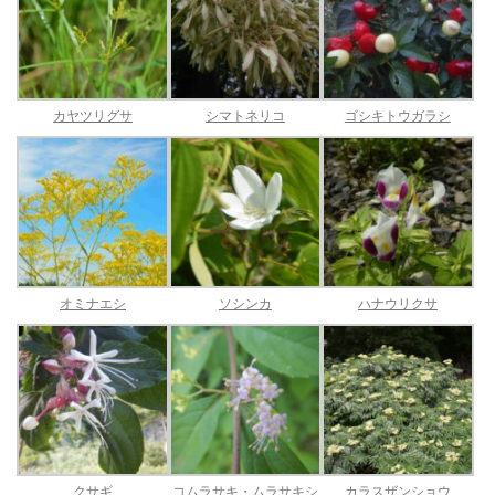
カヤツリグサ
シマトネリコ
ゴシキトウガラシ
オミナエシ
ソシンカ
ハナウリクサ
クサギ
コムラサキ・ムラサキシ
カラスザンショウ