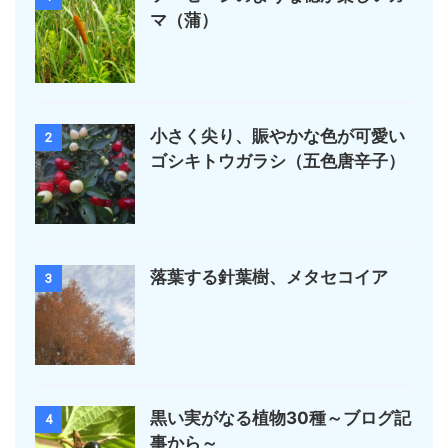
マ（蒲）
小さく尖り、賑やかな色が可愛い
2
ゴシキトウガラシ（五色唐辛子）
落葉する針葉樹、メタセコイア
3
黒い実がなる植物30種～ブログ記
4
事から～