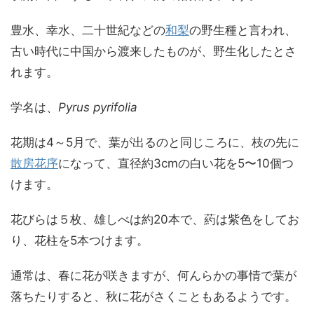
豊水、幸水、二十世紀などの
和梨
の野生種と言われ、
古い時代に中国から渡来したものが、野生化したとさ
れます。
学名は、
Pyrus pyrifolia
花期は4～5月で、葉が出るのと同じころに、枝の先に
散房花序
になって、直径約3cmの白い花を5〜10個つ
けます。
花びらは５枚、雄しべは約20本で、葯は紫色をしてお
り、花柱を5本つけます。
通常は、春に花が咲きますが、何んらかの事情で葉が
落ちたりすると、秋に花がさくこともあるようです。