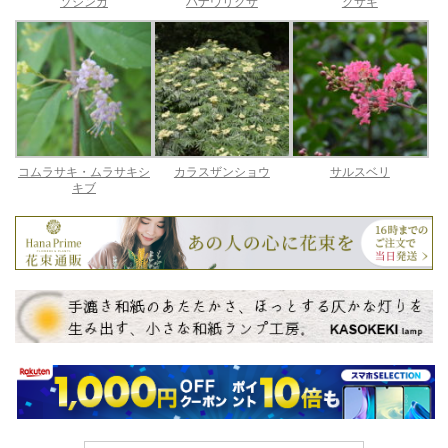
ソシンカ
ハナウリクサ
クサギ
コムラサキ・ムラサキシ
カラスザンショウ
サルスベリ
キブ