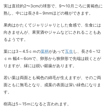
実は直径約2〜3cmの球形で、9〜10月ごろに黄褐色に
熟し、中には長さ8～9mmほどの種ができます。
果肉はかたくてジャリジャリとした食感で、生食には
向きませんが、果実酒やジャムなどにされることもあ
るようです。
葉には3～4.5ｃｍの
葉柄
があって
互生
し、長さ6～12
ｃｍ 幅4～6cmで、卵形から狭卵形で先端は鋭くとが
りますが、縁には鋭い鋸歯があります。
若い葉は両面とも褐色の綿毛が生えますが、そのご両
面ともに無毛となり、成葉の表面は深い緑色になりま
す。
樹高は5～15ｍになると言われます。