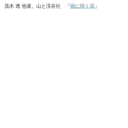
茂木 透 他著、山と渓谷社 「
樹に咲く花
」