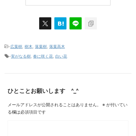
-
広葉樹
,
樹木
,
落葉樹
,
落葉高木
-
実がなる樹
,
春に咲く花
,
白い花
ひとことお願いします ^_^
メールアドレスが公開されることはありません。
※
が付いてい
る欄は必須項目です