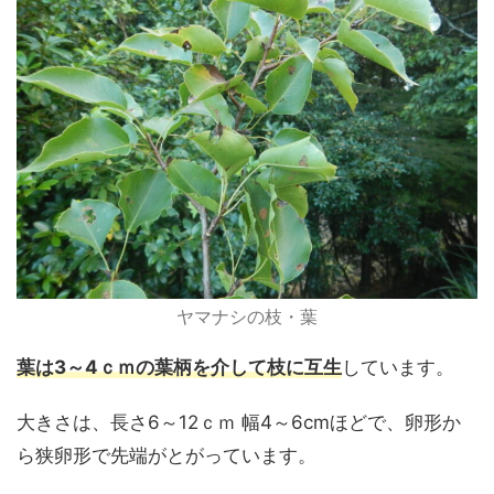
ヤマナシの枝・葉
葉は3～4ｃｍの葉柄を介して枝に互生
しています。
大きさは、長さ6～12ｃｍ 幅4～6cmほどで、卵形か
ら狭卵形で先端がとがっています。