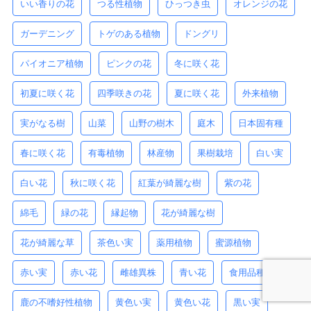
いい香りの花
つる性植物
ひっつき虫
オレンジの花
ガーデニング
トゲのある植物
ドングリ
パイオニア植物
ピンクの花
冬に咲く花
初夏に咲く花
四季咲きの花
夏に咲く花
外来植物
実がなる樹
山菜
山野の樹木
庭木
日本固有種
春に咲く花
有毒植物
林産物
果樹栽培
白い実
白い花
秋に咲く花
紅葉が綺麗な樹
紫の花
綿毛
緑の花
縁起物
花が綺麗な樹
花が綺麗な草
茶色い実
薬用植物
蜜源植物
赤い実
赤い花
雌雄異株
青い花
食用品種
鹿の不嗜好性植物
黄色い実
黄色い花
黒い実