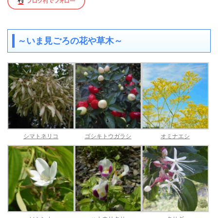
～いま見ごろの花や草木～
シマトネリコ
ゴシキトウガラシ
オミナエシ