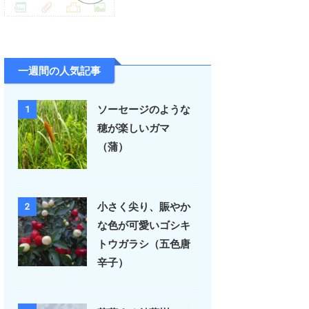
一週間の人気記事
ソーセージのような
1
穂が楽しいガマ
（蒲）
小さく尖り、賑やか
2
な色が可愛いゴシキ
トウガラシ（五色唐
辛子）