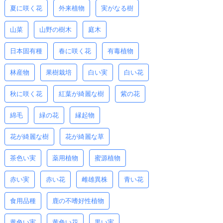
夏に咲く花
外来植物
実がなる樹
山菜
山野の樹木
庭木
日本固有種
春に咲く花
有毒植物
林産物
果樹栽培
白い実
白い花
秋に咲く花
紅葉が綺麗な樹
紫の花
綿毛
緑の花
縁起物
花が綺麗な樹
花が綺麗な草
茶色い実
薬用植物
蜜源植物
赤い実
赤い花
雌雄異株
青い花
食用品種
鹿の不嗜好性植物
黄色い実
黄色い花
黒い実