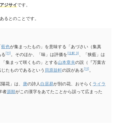
アジサイ
です。
あるとのことです。
「
藍色
が集まったもの」を意味する「あづさい（集真
[11]
[注釈 3]
ある
。そのほか、「味」は評価を
、「狭藍」は
、「集まって咲くもの」とする
山本章夫
の説（『万葉古
[11]
転じたものであるという
貝原益軒
の説がある
。
紫陽花」は、
唐
の詩人
白居易
が別の花、おそらく
ライラ
学者
源順
がこの漢字をあてたことから誤って広まった