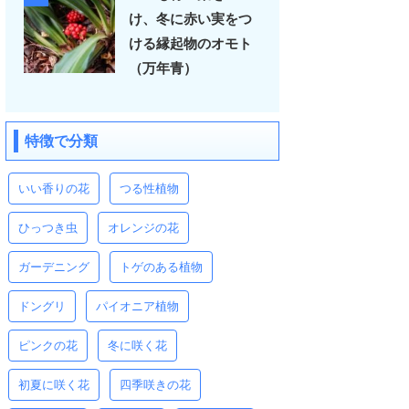
け、冬に赤い実をつ
ける縁起物のオモト
（万年青）
特徴で分類
いい香りの花
つる性植物
ひっつき虫
オレンジの花
ガーデニング
トゲのある植物
ドングリ
パイオニア植物
ピンクの花
冬に咲く花
初夏に咲く花
四季咲きの花