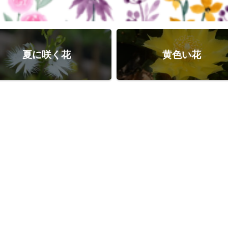
夏に咲く花
黄色い花