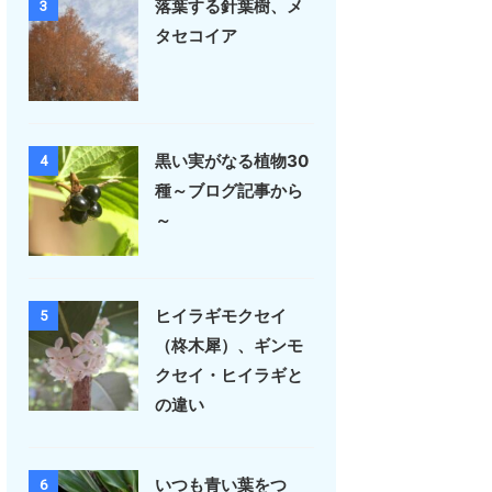
落葉する針葉樹、メ
3
タセコイア
黒い実がなる植物30
4
種～ブログ記事から
～
ヒイラギモクセイ
5
（柊木犀）、ギンモ
クセイ・ヒイラギと
の違い
いつも青い葉をつ
6