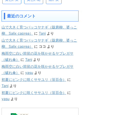
最近のコメント
山で大きく育つバッコヤナギ（跋扈柳、婆っこ
柳、Salix caprea）
に
Tani
より
山で大きく育つバッコヤナギ（跋扈柳、婆っこ
柳、Salix caprea）
に
ココ
より
梅雨空に白い筒状の花を咲かせるヤブレガサ
（破れ傘）
に
Tani
より
梅雨空に白い筒状の花を咲かせるヤブレガサ
（破れ傘）
に
yasu
より
初夏にピンクに咲くササユリ（笹百合）
に
Tani
より
初夏にピンクに咲くササユリ（笹百合）
に
yasu
より