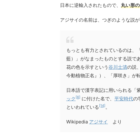
日本に逆輸入されたもので、
丸い形の
アジサイの名前は、つぎのような説が
もっとも有力とされているのは、
藍）」がなまったものとする説で
花の色を示すという
谷川士清
の説
今動植物正名』）、「厚咲き」が
日本語で漢字表記に用いられる「
[6]
ック
に付けた名で、
平安時代
の
[14]
といわれている
。
Wikipedia
アジサイ
より