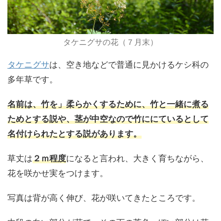
タケニグサの花（７月末）
タケニグサ
は、空き地などで普通に見かけるケシ科の
多年草です。
名前は、竹を」柔らかくするために、竹と一緒に煮る
ためとする説や、茎が中空なので竹ににているとして
名付けられたとする説があります。
草丈は
２ｍ程度
になると言われ、大きく育ちながら、
花を咲かせ実をつけます。
写真は背が高く伸び、花が咲いてきたところです。