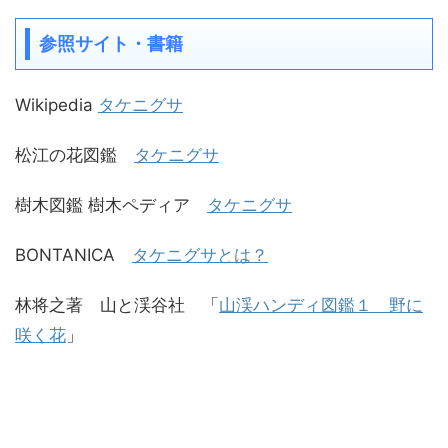
参照サイト・書籍
Wikipedia
タケニグサ
松江の花図鑑
タケニグサ
樹木図鑑 樹木ペディア
タケニグサ
BONTANICA
タケニグサとは？
林将之著 山と渓谷社 「
山渓ハンディ図鑑１ 野に
咲く花
」