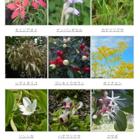
モミジアオイ
ナンバンギセル
カヤツリグサ
シマトネリコ
ゴシキトウガラシ
オミナエシ
ソシンカ
ハナウリクサ
クサギ