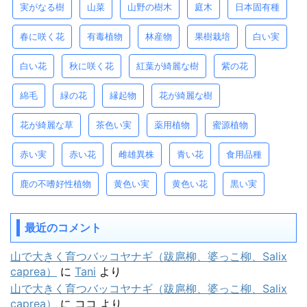
実がなる樹
山菜
山野の樹木
庭木
日本固有種
春に咲く花
有毒植物
林産物
果樹栽培
白い実
白い花
秋に咲く花
紅葉が綺麗な樹
紫の花
綿毛
緑の花
縁起物
花が綺麗な樹
花が綺麗な草
茶色い実
薬用植物
蜜源植物
赤い実
赤い花
雌雄異株
青い花
食用品種
鹿の不嗜好性植物
黄色い実
黄色い花
黒い実
最近のコメント
山で大きく育つバッコヤナギ（跋扈柳、婆っこ柳、Salix
caprea）
に
Tani
より
山で大きく育つバッコヤナギ（跋扈柳、婆っこ柳、Salix
caprea）
に
ココ
より