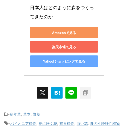
日本人はどのように森をつくっ
てきたのか
Amazonで見る
楽天市場で見る
Yahoo!ショッピングで見る
-
多年草
,
草本
,
野草
-
パイオニア植物
,
夏に咲く花
,
有毒植物
,
白い花
,
鹿の不嗜好性植物