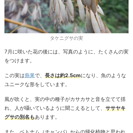
タケニグサの実
7月に咲いた花の後には、写真のように、たくさんの実
をつけます。
この実は
蒴果
で、
長さは約2.5cm
になり、魚のような
ユニークな形をしています。
風が吹くと、実の中の種子がカサカサと音を立てて揺
れ、人が囁いているように聞こえるとして、
ササヤキ
グサの別名も
あります。
また、ベトナム（チャンバ）からの帰化植物と思われ