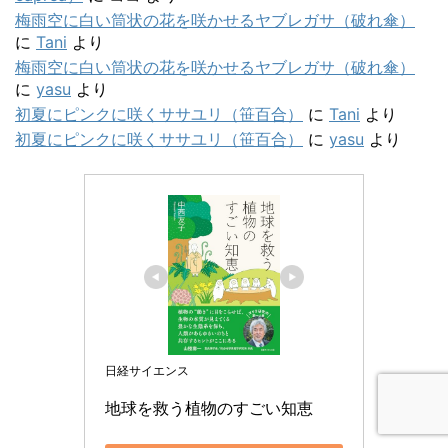
梅雨空に白い筒状の花を咲かせるヤブレガサ（破れ傘）
に
Tani
より
梅雨空に白い筒状の花を咲かせるヤブレガサ（破れ傘）
に
yasu
より
初夏にピンクに咲くササユリ（笹百合）
に
Tani
より
初夏にピンクに咲くササユリ（笹百合）
に
yasu
より
日経サイエンス
地球を救う植物のすごい知恵