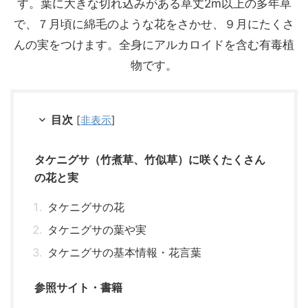
す。葉に大きな切れ込みがある草丈2m以上の多年草
で、７月頃に綿毛のような花をさかせ、９月にたくさ
んの実をつけます。全身にアルカロイドを含む有毒植
物です。
目次
[
非表示
]
タケニグサ（竹煮草、竹似草）に咲くたくさん
の花と実
タケニグサの花
タケニグサの葉や実
タケニグサの基本情報・花言葉
参照サイト・書籍