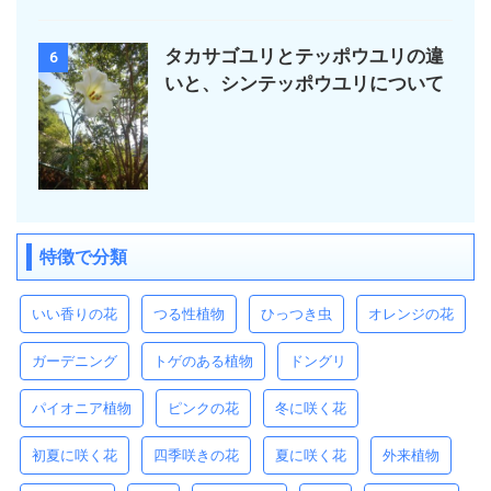
タカサゴユリとテッポウユリの違
6
いと、シンテッポウユリについて
特徴で分類
いい香りの花
つる性植物
ひっつき虫
オレンジの花
ガーデニング
トゲのある植物
ドングリ
パイオニア植物
ピンクの花
冬に咲く花
初夏に咲く花
四季咲きの花
夏に咲く花
外来植物