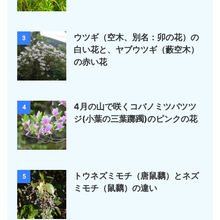
ウツギ（空木、別名：卯の花）の
3
白い花と、ヤブウツギ（藪空木）
の赤い花
4月の山で咲くコバノミツバツツ
4
ジ(小葉の三葉躑躅)のピンクの花
トウネズミモチ（唐鼠黐）とネズ
5
ミモチ（鼠黐）の違い