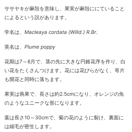
ササヤキが麻殻を意味し、果実が麻殻ににていること
によるという説があります。
学名は、
Macleaya cordata
(
Willd.
)
R.Br
.
英名は、
Plume poppy
花期は7～8月で、茎の先に大きな円錐花序を作り、白
い花をたくさんつけます。花には花びらがなく、萼片
も開花と同時に落ちます。
果実は蒴果で、長さは約2.5cmになり、オレンジの魚
のようなユニークな形になります。
葉は長さ10～30cmで、菊の花のように裂け、裏面に
は縮毛が密生します。