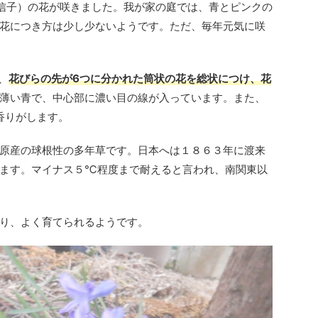
信子）の花が咲きました。我が家の庭では、青とピンクの
花につき方は少し少ないようです。ただ、毎年元気に咲
、
花びらの先が6つに分かれた筒状の花を総状につけ、花
薄い青で、中心部に濃い目の線が入っています。また、
香りがします。
原産の球根性の多年草です。日本へは１８６３年に渡来
います。マイナス５℃程度まで耐えると言われ、南関東以
り、よく育てられるようです。