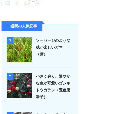
一週間の人気記事
ソーセージのような
1
穂が楽しいガマ
（蒲）
小さく尖り、賑やか
2
な色が可愛いゴシキ
トウガラシ（五色唐
辛子）