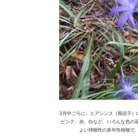
3月中ごろに、ヒアシンス（風信子）
ピンク、赤、白など、いろんな色の
よい球根性の多年性植物で