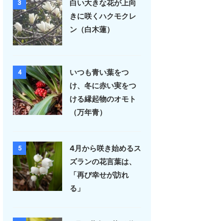
白い大きな花が上向
3
きに咲くハクモクレ
ン（白木蓮）
いつも青い葉をつ
4
け、冬に赤い実をつ
ける縁起物のオモト
（万年青）
4月から咲き始めるス
5
ズランの花言葉は、
「再び幸せが訪れ
る」