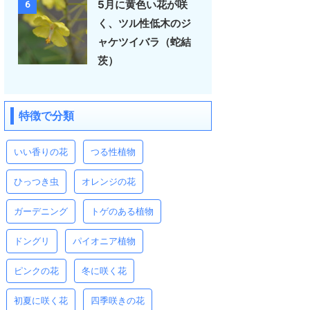
5月に黄色い花が咲
6
く、ツル性低木のジ
ャケツイバラ（蛇結
茨）
特徴で分類
いい香りの花
つる性植物
ひっつき虫
オレンジの花
ガーデニング
トゲのある植物
ドングリ
パイオニア植物
ピンクの花
冬に咲く花
初夏に咲く花
四季咲きの花