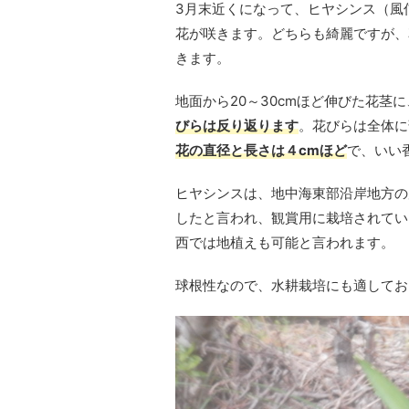
3月末近くになって、ヒヤシンス（風
花が咲きます。どちらも綺麗ですが、
きます。
地面から20～30cmほど伸びた花茎に
びらは反り返ります
。花びらは全体に
花の直径と長さは４cmほど
で、いい
ヒヤシンスは、地中海東部沿岸地方の
したと言われ、観賞用に栽培されて
西では地植えも可能と言われます。
球根性なので、水耕栽培にも適してお