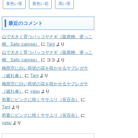
黄色い実
黄色い花
黒い実
最近のコメント
山で大きく育つバッコヤナギ（跋扈柳、婆っこ
柳、Salix caprea）
に
Tani
より
山で大きく育つバッコヤナギ（跋扈柳、婆っこ
柳、Salix caprea）
に
ココ
より
梅雨空に白い筒状の花を咲かせるヤブレガサ
（破れ傘）
に
Tani
より
梅雨空に白い筒状の花を咲かせるヤブレガサ
（破れ傘）
に
yasu
より
初夏にピンクに咲くササユリ（笹百合）
に
Tani
より
初夏にピンクに咲くササユリ（笹百合）
に
yasu
より