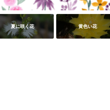
夏に咲く花
黄色い花