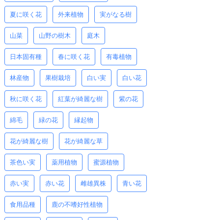
夏に咲く花
外来植物
実がなる樹
山菜
山野の樹木
庭木
日本固有種
春に咲く花
有毒植物
林産物
果樹栽培
白い実
白い花
秋に咲く花
紅葉が綺麗な樹
紫の花
綿毛
緑の花
縁起物
花が綺麗な樹
花が綺麗な草
茶色い実
薬用植物
蜜源植物
赤い実
赤い花
雌雄異株
青い花
食用品種
鹿の不嗜好性植物