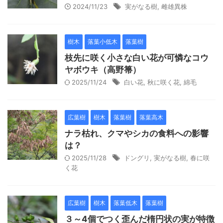
2024/11/23
実がなる樹
,
雌雄異株
樹木
落葉小低木
落葉樹
枝先に咲く小さな白い花が可憐なコウ
ヤボウキ（高野箒）
2025/11/24
白い花
,
秋に咲く花
,
綿毛
広葉樹
樹木
落葉樹
落葉高木
ナラ枯れ、クマやシカの食料への影響
は？
2025/11/28
ドングリ
,
実がなる樹
,
春に咲
く花
広葉樹
樹木
落葉低木
落葉樹
３～4個でつく歪んだ楕円状の実が特徴