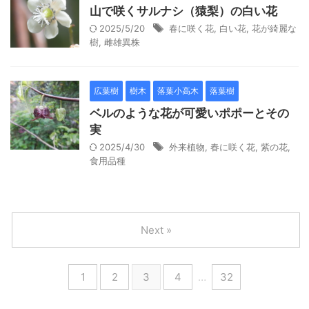
山で咲くサルナシ（猿梨）の白い花
2025/5/20
春に咲く花
,
白い花
,
花が綺麗な
樹
,
雌雄異株
広葉樹
樹木
落葉小高木
落葉樹
ベルのような花が可愛いポポーとその
実
2025/4/30
外来植物
,
春に咲く花
,
紫の花
,
食用品種
Next »
1
2
3
4
…
32