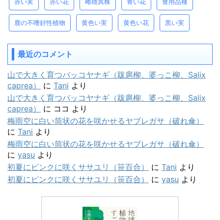
赤い実
赤い花
雌雄異株
青い花
食用品種
鹿の不嗜好性植物
黄色い実
黄色い花
黒い実
最近のコメント
山で大きく育つバッコヤナギ（跋扈柳、婆っこ柳、Salix
caprea）
に
Tani
より
山で大きく育つバッコヤナギ（跋扈柳、婆っこ柳、Salix
caprea）
に
ココ
より
梅雨空に白い筒状の花を咲かせるヤブレガサ（破れ傘）
に
Tani
より
梅雨空に白い筒状の花を咲かせるヤブレガサ（破れ傘）
に
yasu
より
初夏にピンクに咲くササユリ（笹百合）
に
Tani
より
初夏にピンクに咲くササユリ（笹百合）
に
yasu
より