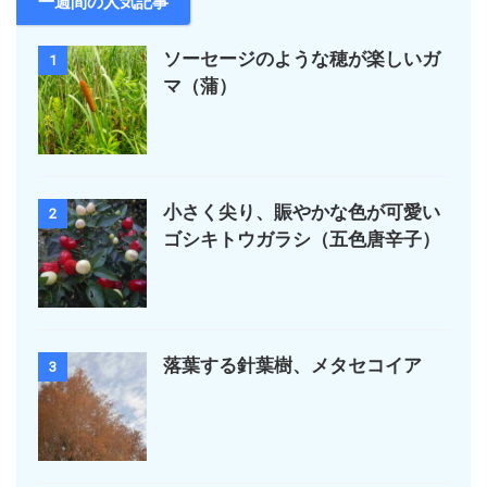
一週間の人気記事
ソーセージのような穂が楽しいガ
1
マ（蒲）
小さく尖り、賑やかな色が可愛い
2
ゴシキトウガラシ（五色唐辛子）
落葉する針葉樹、メタセコイア
3