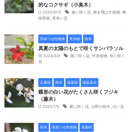
的なコクサギ（小臭木）
2025/6/15
春に咲く花
,
種を飛ばす植物
,
雌
雄異株
,
黄色い花
常緑つる性植物
常緑樹
樹木
真夏の太陽のもとで咲くサンパラソル
2024/8/9
夏に咲く花
,
外来植物
,
秋に咲く
花
広葉樹
樹木
落葉樹
落葉高木
蝶形の白い花がたくさん咲くフジキ
（藤木）
2025/7/9
夏に咲く花
,
山野の樹木
,
白い花
樹木
落葉つる性植物
落葉樹