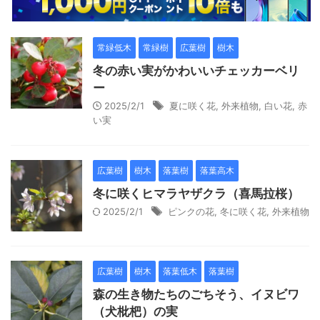
常緑低木
常緑樹
広葉樹
樹木
冬の赤い実がかわいいチェッカーベリ
ー
2025/2/1
夏に咲く花
,
外来植物
,
白い花
,
赤
い実
広葉樹
樹木
落葉樹
落葉高木
冬に咲くヒマラヤザクラ（喜馬拉桜）
2025/2/1
ピンクの花
,
冬に咲く花
,
外来植物
広葉樹
樹木
落葉低木
落葉樹
森の生き物たちのごちそう、イヌビワ
（犬枇杷）の実