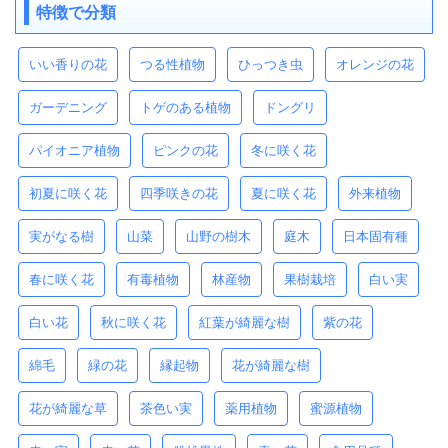
特徴で分類
いい香りの花
つる性植物
ひっつき虫
オレンジの花
ガーデニング
トゲのある植物
ドングリ
パイオニア植物
ピンクの花
冬に咲く花
初夏に咲く花
四季咲きの花
夏に咲く花
外来植物
実がなる樹
山菜
山野の樹木
庭木
日本固有種
春に咲く花
有毒植物
林産物
果樹栽培
白い実
白い花
秋に咲く花
紅葉が綺麗な樹
紫の花
綿毛
緑の花
縁起物
花が綺麗な樹
花が綺麗な草
茶色い実
薬用植物
蜜源植物