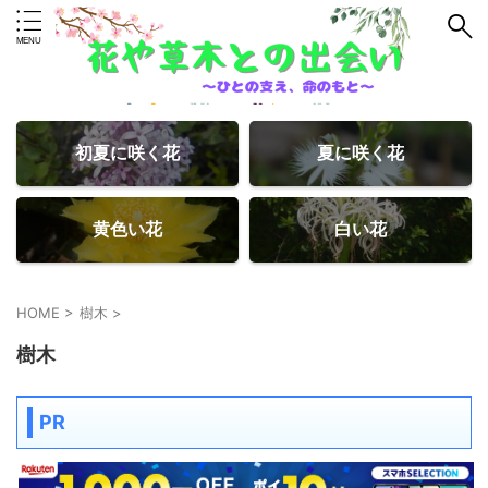
初夏に咲く花
夏に咲く花
黄色い花
白い花
HOME
>
樹木
>
樹木
PR