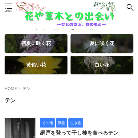
初夏に咲く花
夏に咲く花
黄色い花
白い花
HOME
>
テン
テン
その他
動物
生き物
網戸を登って干し柿を食べるテン