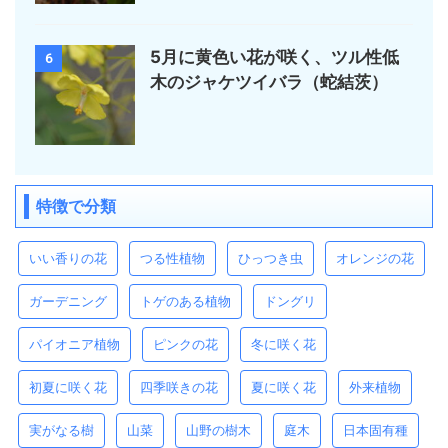
5月に黄色い花が咲く、ツル性低
6
木のジャケツイバラ（蛇結茨）
特徴で分類
いい香りの花
つる性植物
ひっつき虫
オレンジの花
ガーデニング
トゲのある植物
ドングリ
パイオニア植物
ピンクの花
冬に咲く花
初夏に咲く花
四季咲きの花
夏に咲く花
外来植物
実がなる樹
山菜
山野の樹木
庭木
日本固有種