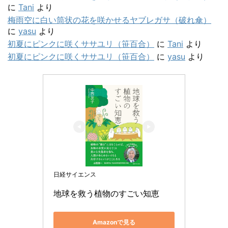
に
Tani
より
梅雨空に白い筒状の花を咲かせるヤブレガサ（破れ傘）
に
yasu
より
初夏にピンクに咲くササユリ（笹百合）
に
Tani
より
初夏にピンクに咲くササユリ（笹百合）
に
yasu
より
日経サイエンス
地球を救う植物のすごい知恵
Amazonで見る