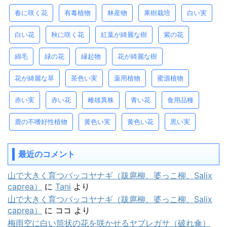
春に咲く花
有毒植物
林産物
果樹栽培
白い実
白い花
秋に咲く花
紅葉が綺麗な樹
紫の花
綿毛
緑の花
縁起物
花が綺麗な樹
花が綺麗な草
茶色い実
薬用植物
蜜源植物
赤い実
赤い花
雌雄異株
青い花
食用品種
鹿の不嗜好性植物
黄色い実
黄色い花
黒い実
最近のコメント
山で大きく育つバッコヤナギ（跋扈柳、婆っこ柳、Salix
caprea）
に
Tani
より
山で大きく育つバッコヤナギ（跋扈柳、婆っこ柳、Salix
caprea）
に
ココ
より
梅雨空に白い筒状の花を咲かせるヤブレガサ（破れ傘）