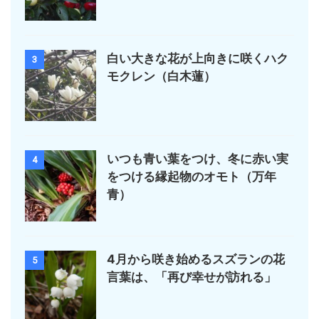
白い大きな花が上向きに咲くハク
3
モクレン（白木蓮）
いつも青い葉をつけ、冬に赤い実
4
をつける縁起物のオモト（万年
青）
4月から咲き始めるスズランの花
5
言葉は、「再び幸せが訪れる」