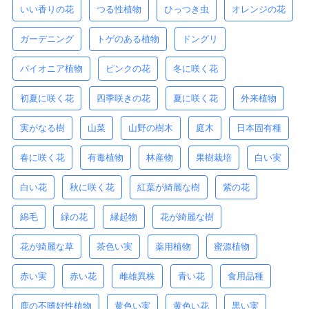
いい香りの花
つる性植物
ひっつき虫
オレンジの花
ガーデニング
トゲのある植物
ドングリ
パイオニア植物
ピンクの花
冬に咲く花
初夏に咲く花
四季咲きの花
夏に咲く花
外来植物
実がなる樹
山菜
山野の樹木
庭木
日本固有種
春に咲く花
有毒植物
林産物
果樹栽培
白い実
白い花
秋に咲く花
紅葉が綺麗な樹
紫の花
綿毛
緑の花
縁起物
花が綺麗な樹
花が綺麗な草
茶色い実
薬用植物
蜜源植物
赤い実
赤い花
雌雄異株
青い花
食用品種
鹿の不嗜好性植物
黄色い実
黄色い花
黒い実