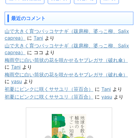
最近のコメント
山で大きく育つバッコヤナギ（跋扈柳、婆っこ柳、Salix
caprea）
に
Tani
より
山で大きく育つバッコヤナギ（跋扈柳、婆っこ柳、Salix
caprea）
に
ココ
より
梅雨空に白い筒状の花を咲かせるヤブレガサ（破れ傘）
に
Tani
より
梅雨空に白い筒状の花を咲かせるヤブレガサ（破れ傘）
に
yasu
より
初夏にピンクに咲くササユリ（笹百合）
に
Tani
より
初夏にピンクに咲くササユリ（笹百合）
に
yasu
より