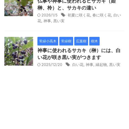
仏事や神事に使われるヒサカキ（姫
榊、柃）と、サカキの違い
2026/1/5
初夏に咲く花
,
春に咲く花
,
白い
花
,
神事
,
黒い実
常緑小高木
常緑樹
広葉樹
樹木
神事に使われるサカキ（榊）には、白
い花が咲き黒い実がつきます
2025/12/20
白い花
,
神事
,
縁起物
,
黒い実