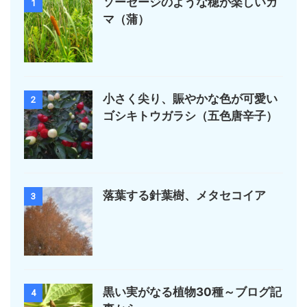
ソーセージのような穂が楽しいガ
1
マ（蒲）
小さく尖り、賑やかな色が可愛い
2
ゴシキトウガラシ（五色唐辛子）
落葉する針葉樹、メタセコイア
3
黒い実がなる植物30種～ブログ記
4