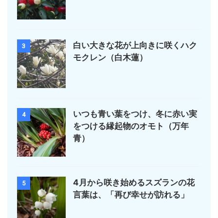
白い大きな花が上向きに咲くハク
3
モクレン（白木蓮）
いつも青い葉をつけ、冬に赤い実
4
をつける縁起物のオモト（万年
青）
4月から咲き始めるスズランの花
5
言葉は、「再び幸せが訪れる」