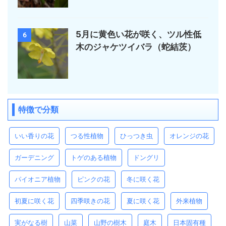
5月に黄色い花が咲く、ツル性低
6
木のジャケツイバラ（蛇結茨）
特徴で分類
いい香りの花
つる性植物
ひっつき虫
オレンジの花
ガーデニング
トゲのある植物
ドングリ
パイオニア植物
ピンクの花
冬に咲く花
初夏に咲く花
四季咲きの花
夏に咲く花
外来植物
実がなる樹
山菜
山野の樹木
庭木
日本固有種