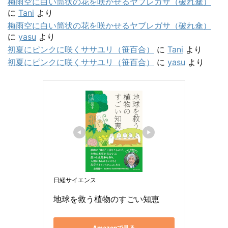
梅雨空に白い筒状の花を咲かせるヤブレガサ（破れ傘）
に
Tani
より
梅雨空に白い筒状の花を咲かせるヤブレガサ（破れ傘）
に
yasu
より
初夏にピンクに咲くササユリ（笹百合）
に
Tani
より
初夏にピンクに咲くササユリ（笹百合）
に
yasu
より
日経サイエンス
地球を救う植物のすごい知恵
Amazonで見る