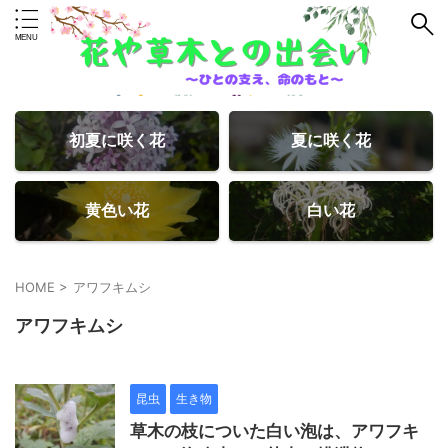
初夏に咲く花
夏に咲く花
黄色い花
白い花
HOME
>
アワフキムシ
アワフキムシ
昆虫
生き物
草木の枝についた白い泡は、アワフキ