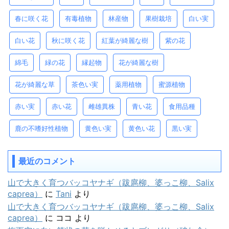
春に咲く花
有毒植物
林産物
果樹栽培
白い実
白い花
秋に咲く花
紅葉が綺麗な樹
紫の花
綿毛
緑の花
縁起物
花が綺麗な樹
花が綺麗な草
茶色い実
薬用植物
蜜源植物
赤い実
赤い花
雌雄異株
青い花
食用品種
鹿の不嗜好性植物
黄色い実
黄色い花
黒い実
最近のコメント
山で大きく育つバッコヤナギ（跋扈柳、婆っこ柳、Salix
caprea）
に
Tani
より
山で大きく育つバッコヤナギ（跋扈柳、婆っこ柳、Salix
caprea）
に
ココ
より