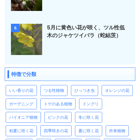
5月に黄色い花が咲く、ツル性低
6
木のジャケツイバラ（蛇結茨）
特徴で分類
いい香りの花
つる性植物
ひっつき虫
オレンジの花
ガーデニング
トゲのある植物
ドングリ
パイオニア植物
ピンクの花
冬に咲く花
初夏に咲く花
四季咲きの花
夏に咲く花
外来植物