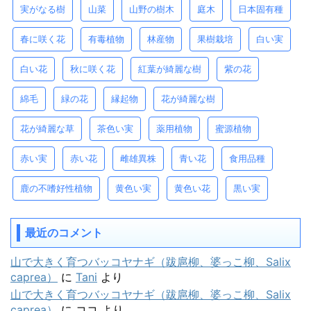
実がなる樹
山菜
山野の樹木
庭木
日本固有種
春に咲く花
有毒植物
林産物
果樹栽培
白い実
白い花
秋に咲く花
紅葉が綺麗な樹
紫の花
綿毛
緑の花
縁起物
花が綺麗な樹
花が綺麗な草
茶色い実
薬用植物
蜜源植物
赤い実
赤い花
雌雄異株
青い花
食用品種
鹿の不嗜好性植物
黄色い実
黄色い花
黒い実
最近のコメント
山で大きく育つバッコヤナギ（跋扈柳、婆っこ柳、Salix
caprea）
に
Tani
より
山で大きく育つバッコヤナギ（跋扈柳、婆っこ柳、Salix
caprea）
に
ココ
より