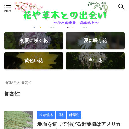
初夏に咲く花
夏に咲く花
黄色い花
白い花
HOME
>
匍匐性
匍匐性
常緑低木
樹木
針葉樹
地面を這って伸びる針葉樹はアメリカ