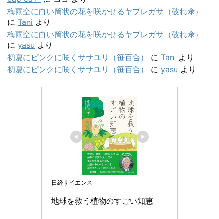
梅雨空に白い筒状の花を咲かせるヤブレガサ（破れ傘）
に
Tani
より
梅雨空に白い筒状の花を咲かせるヤブレガサ（破れ傘）
に
yasu
より
初夏にピンクに咲くササユリ（笹百合）
に
Tani
より
初夏にピンクに咲くササユリ（笹百合）
に
yasu
より
日経サイエンス
地球を救う植物のすごい知恵