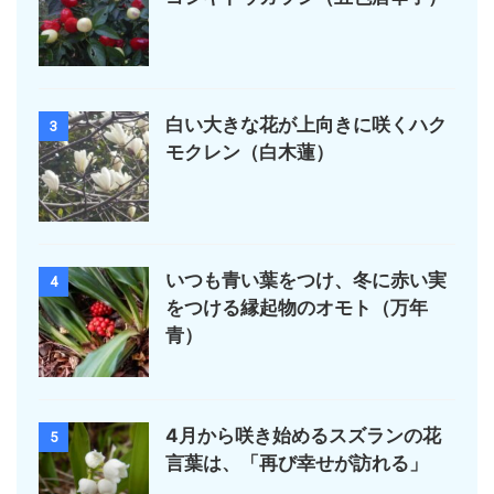
白い大きな花が上向きに咲くハク
3
モクレン（白木蓮）
いつも青い葉をつけ、冬に赤い実
4
をつける縁起物のオモト（万年
青）
4月から咲き始めるスズランの花
5
言葉は、「再び幸せが訪れる」